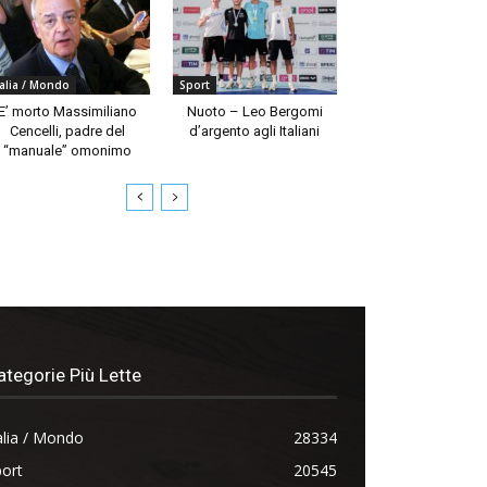
talia / Mondo
Sport
E’ morto Massimiliano
Nuoto – Leo Bergomi
Cencelli, padre del
d’argento agli Italiani
“manuale” omonimo
ategorie Più Lette
alia / Mondo
28334
ort
20545