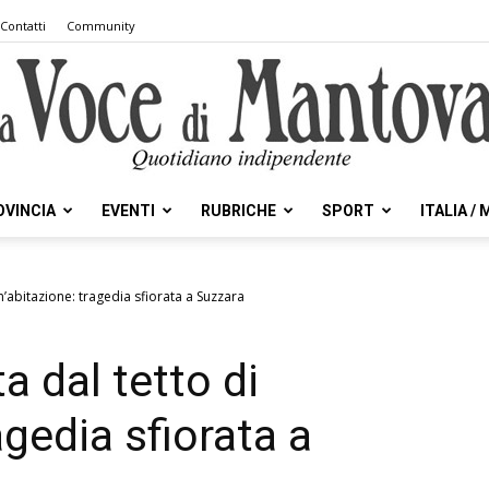
Contatti
Community
OVINCIA
EVENTI
RUBRICHE
SPORT
ITALIA /
la
n’abitazione: tragedia sfiorata a Suzzara
a dal tetto di
Voce
agedia sfiorata a