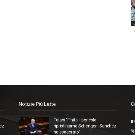
I
Notizie Più Lette
C
Tajani “Finito il pericolo
It
hez
ripristiniamo Schengen, Sanchez
Sp
ha esagerato”