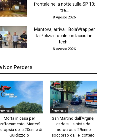
frontale nella notte sulla SP 10:
tre...
8 Agosto 2026
Mantova, arriva il BolaWrap per
la Polizia Locale: un laccio hi-
tech...
8 Agosto 2026
a Non Perdere
rovincia
Provincia
Morta in casa per
San Martino dall’Argine,
soffocamento. Martedì
cade sulla pista da
autopsia della 20enne di
motocross: 29enne
Guidizzolo
soccorso dall’elicottero