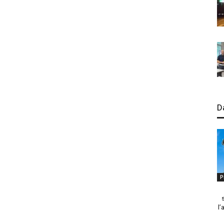
D
P
l’