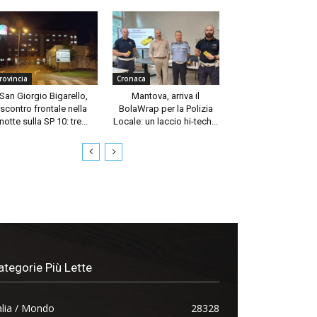
rovincia
Cronaca
San Giorgio Bigarello,
Mantova, arriva il
scontro frontale nella
BolaWrap per la Polizia
notte sulla SP 10: tre...
Locale: un laccio hi-tech...
ategorie Più Lette
alia / Mondo
28328