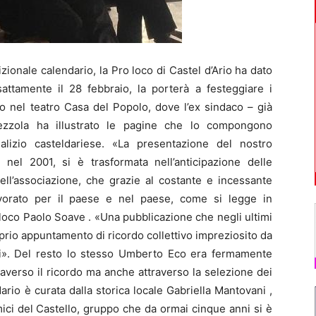
ionale calendario, la Pro loco di Castel d’Ario ha dato
attamente il 28 febbraio, la porterà a festeggiare i
uto nel teatro Casa del Popolo, dove l’ex sindaco – già
ezzola ha illustrato le pagine che lo compongono
alizio casteldariese. «La presentazione del nostro
 nel 2001, si è trasformata nell’anticipazione delle
ell’associazione, che grazie al costante e incessante
vorato per il paese e nel paese, come si legge in
 loco Paolo Soave . «Una pubblicazione che negli ultimi
oprio appuntamento di ricordo collettivo impreziosito da
i». Del resto lo stesso Umberto Eco era fermamente
raverso il ricordo ma anche attraverso la selezione dei
dario è curata dalla storica locale Gabriella Mantovani ,
ici del Castello, gruppo che da ormai cinque anni si è