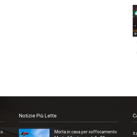
P
Notizie Più Lette
C
o.
Morta in casa per soffocamento.
It