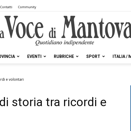
Contatti
Community
OVINCIA
EVENTI
RUBRICHE
SPORT
ITALIA /
la
ordi e volontari
i storia tra ricordi e
Voce