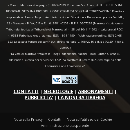
La Voce di Mantova - Copyright(C)1999-2019 Vidiemme Soc. Coop TUTTI I DIRITTI SONO
RISERVATI. NESSUNA RIPRODUZIONE PERMESSA SENZA AUTORIZZAZIONE Direttore
responsabile: Alessio Tarpini Amministrazione, Direzione e Redazione: piazza Sordello,
12 - Mantova - P.IVA, C.F. e R.I. 01898140205 - R.E.A. 0207279 (Mantova) iscrizione al
Tribunale: iscritta al Tribunale di Mantova al n. 25 del 30/11/1992 - iscrizione al ROC:
n. 9363 Pubblicazione a stampa: ISSN 1594-1159 - Pubblicazione online: ISSN 2465-
132X La testata fruisce dei contributi diretti editoria L. 198/2016 e d.lgs 70/2017 (ex L.
250/90)
“La Voce di Mantova tramite la Fipeg (Federazione Italiana Piccoli Editori Giornali),
aderendo alla carta dei servizi dell'USPI ha accettato il Codice di Autodisciplina della
Comunicazione Commerciale"
CONTATTI
|
NECROLOGIE
|
ABBONAMENTI
|
PUBBLICITA'
|
LA NOSTRA LIBRERIA
Nota sulla Privacy
Contatti
Nota sull’utilizzo dei Cookie
Amministrazione trasparente