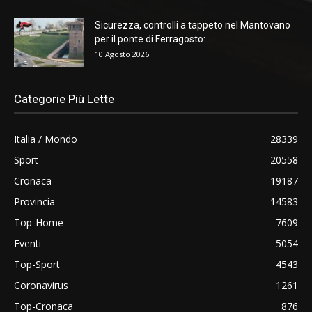
Sicurezza, controlli a tappeto nel Mantovano
per il ponte di Ferragosto:...
10 Agosto 2026
Categorie Più Lette
Italia / Mondo
28339
Sport
20558
Cronaca
19187
Provincia
14583
Top-Home
7609
Eventi
5054
Top-Sport
4543
Coronavirus
1261
Top-Cronaca
876