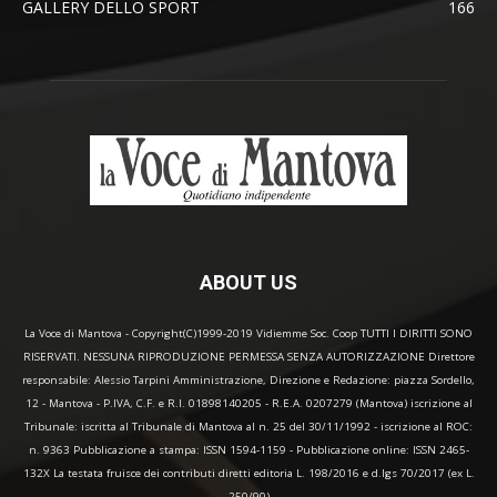
GALLERY DELLO SPORT
166
ABOUT US
La Voce di Mantova - Copyright(C)1999-2019 Vidiemme Soc. Coop TUTTI I DIRITTI SONO
RISERVATI. NESSUNA RIPRODUZIONE PERMESSA SENZA AUTORIZZAZIONE Direttore
responsabile: Alessio Tarpini Amministrazione, Direzione e Redazione: piazza Sordello,
12 - Mantova - P.IVA, C.F. e R.I. 01898140205 - R.E.A. 0207279 (Mantova) iscrizione al
Tribunale: iscritta al Tribunale di Mantova al n. 25 del 30/11/1992 - iscrizione al ROC:
n. 9363 Pubblicazione a stampa: ISSN 1594-1159 - Pubblicazione online: ISSN 2465-
132X La testata fruisce dei contributi diretti editoria L. 198/2016 e d.lgs 70/2017 (ex L.
250/90)