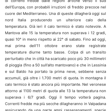
di correnti fredde dalle regioni artiche verso il sud
dell’Europa, con probabili irruzioni di freddo precoce nel
cuore del Mediterraneo. Una di queste dilagherà oggi sul
nord Italia producendo un ulteriore calo della
temperatura. Già ieri il calo termico è stato notevole. A
Mantova alle 15 la temperatura non superava i 12 gradi,
quasi 10° in meno rispetto ai 22° di sabato. Fino ad oggi,
mai prima dell’11 ottobre erano state registrate
temperature diurne tanto basse. Colpa di un transito
perturbato che in città ha scaricato poco più 30 millimetri
di pioggia (fino a 50 sull’alto mantovano) e che in Lessinia
e sul Baldo ha portato la prima neve, sebbene senza
accumuli, già oltre i 1.700 metri di quota. In montagna il
calo termico è stato ancora più importante. Nel veronese
attorno ai 1100 metri di quota alle 13 la temperatura non
superava i 6/7 gradi. Oggi il tempo volterà pagina.
Correnti fredde ma più secche dilagheranno in Valpadana
assicurando da una parte ampi rasserenamenti, specie