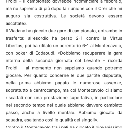
Froldi – il campionato dovrebbe ricominciare a febbraio,
ma ne sapremo di più dopo la riunione con il Crer che mi
auguro sia costruttiva. Le società devono essere
ascoltate».
Il Viadana ha giocato due gare di campionato, entrambe in
trasferta: all’esordio ha perso 2-1 contro la Virtus
Libertas, poi ha rifilato un perentorio 6-1 al Montecavolo,
con poker di Eddaoudi. «Dobbiamo recuperare la gara
interna della seconda giornata col Levante – ricorda
Froldi – al momento non sappiamo quando potremo
giocare. Per quanto concerne le due partite disputate,
nella prima abbiamo pagato le numerose assenze,
soprattutto a centrocampo, ma col Montecavolo ci siamo
riscattati con una prestazione superlativa, in particolare
nel secondo tempo nel quale abbiamo davvero cambiato
passo, anche a livello mentale. Abbiamo giocato da
squadra, esaltando così le qualità dei singoli».
Contro il Montecavolo tra i pali ha giocato il giovanissimo