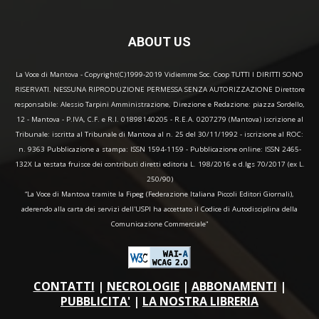
ABOUT US
La Voce di Mantova - Copyright(C)1999-2019 Vidiemme Soc. Coop TUTTI I DIRITTI SONO
RISERVATI. NESSUNA RIPRODUZIONE PERMESSA SENZA AUTORIZZAZIONE Direttore
responsabile: Alessio Tarpini Amministrazione, Direzione e Redazione: piazza Sordello,
12 - Mantova - P.IVA, C.F. e R.I. 01898140205 - R.E.A. 0207279 (Mantova) iscrizione al
Tribunale: iscritta al Tribunale di Mantova al n. 25 del 30/11/1992 - iscrizione al ROC:
n. 9363 Pubblicazione a stampa: ISSN 1594-1159 - Pubblicazione online: ISSN 2465-
132X La testata fruisce dei contributi diretti editoria L. 198/2016 e d.lgs 70/2017 (ex L.
250/90)
“La Voce di Mantova tramite la Fipeg (Federazione Italiana Piccoli Editori Giornali),
aderendo alla carta dei servizi dell'USPI ha accettato il Codice di Autodisciplina della
Comunicazione Commerciale"
CONTATTI
|
NECROLOGIE
|
ABBONAMENTI
|
PUBBLICITA'
|
LA NOSTRA LIBRERIA