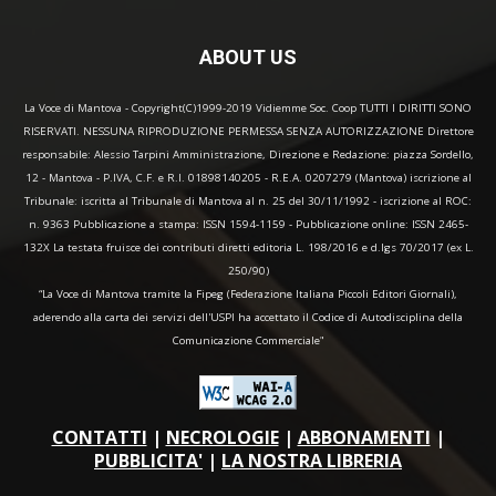
ABOUT US
La Voce di Mantova - Copyright(C)1999-2019 Vidiemme Soc. Coop TUTTI I DIRITTI SONO
RISERVATI. NESSUNA RIPRODUZIONE PERMESSA SENZA AUTORIZZAZIONE Direttore
responsabile: Alessio Tarpini Amministrazione, Direzione e Redazione: piazza Sordello,
12 - Mantova - P.IVA, C.F. e R.I. 01898140205 - R.E.A. 0207279 (Mantova) iscrizione al
Tribunale: iscritta al Tribunale di Mantova al n. 25 del 30/11/1992 - iscrizione al ROC:
n. 9363 Pubblicazione a stampa: ISSN 1594-1159 - Pubblicazione online: ISSN 2465-
132X La testata fruisce dei contributi diretti editoria L. 198/2016 e d.lgs 70/2017 (ex L.
250/90)
“La Voce di Mantova tramite la Fipeg (Federazione Italiana Piccoli Editori Giornali),
aderendo alla carta dei servizi dell'USPI ha accettato il Codice di Autodisciplina della
Comunicazione Commerciale"
CONTATTI
|
NECROLOGIE
|
ABBONAMENTI
|
PUBBLICITA'
|
LA NOSTRA LIBRERIA