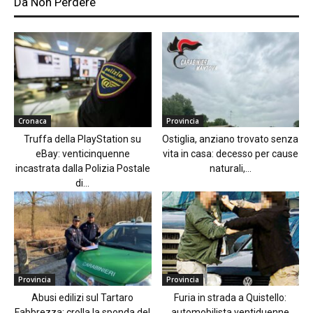
Da Non Perdere
Cronaca
Provincia
Truffa della PlayStation su
Ostiglia, anziano trovato senza
eBay: venticinquenne
vita in casa: decesso per cause
incastrata dalla Polizia Postale
naturali,...
di...
Provincia
Provincia
Abusi edilizi sul Tartaro
Furia in strada a Quistello:
Fabbrezza: crolla la sponda del
automobilista ventiduenne