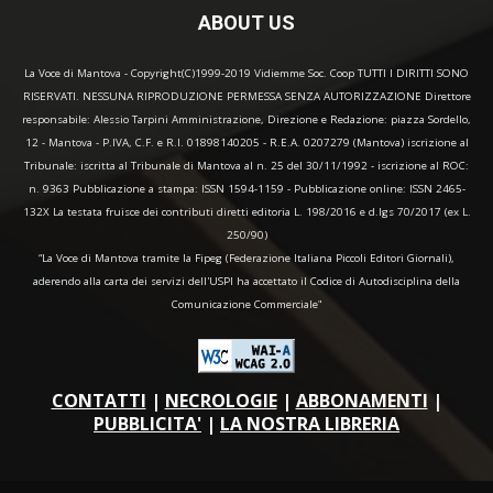
ABOUT US
La Voce di Mantova - Copyright(C)1999-2019 Vidiemme Soc. Coop TUTTI I DIRITTI SONO
RISERVATI. NESSUNA RIPRODUZIONE PERMESSA SENZA AUTORIZZAZIONE Direttore
responsabile: Alessio Tarpini Amministrazione, Direzione e Redazione: piazza Sordello,
12 - Mantova - P.IVA, C.F. e R.I. 01898140205 - R.E.A. 0207279 (Mantova) iscrizione al
Tribunale: iscritta al Tribunale di Mantova al n. 25 del 30/11/1992 - iscrizione al ROC:
n. 9363 Pubblicazione a stampa: ISSN 1594-1159 - Pubblicazione online: ISSN 2465-
132X La testata fruisce dei contributi diretti editoria L. 198/2016 e d.lgs 70/2017 (ex L.
250/90)
“La Voce di Mantova tramite la Fipeg (Federazione Italiana Piccoli Editori Giornali),
aderendo alla carta dei servizi dell'USPI ha accettato il Codice di Autodisciplina della
Comunicazione Commerciale"
CONTATTI
|
NECROLOGIE
|
ABBONAMENTI
|
PUBBLICITA'
|
LA NOSTRA LIBRERIA