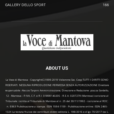
GALLERY DELLO SPORT
166
ABOUT US
La Voce di Mantova - Copyright(C)1999-2019 Vidiemme Soc. Coop TUTTI I DIRITTI SONO
RISERVATI. NESSUNA RIPRODUZIONE PERMESSA SENZA AUTORIZZAZIONE Direttore
responsabile: Alessio Tarpini Amministrazione, Direzione e Redazione: piazza Sordello,
12 - Mantova - P.IVA, C.F. e R.I. 01898140205 - R.E.A. 0207279 (Mantova) iscrizione al
Tribunale: iscritta al Tribunale di Mantova al n. 25 del 30/11/1992 - iscrizione al ROC:
n. 9363 Pubblicazione a stampa: ISSN 1594-1159 - Pubblicazione online: ISSN 2465-
132X La testata fruisce dei contributi diretti editoria L. 198/2016 e d.lgs 70/2017 (ex L.