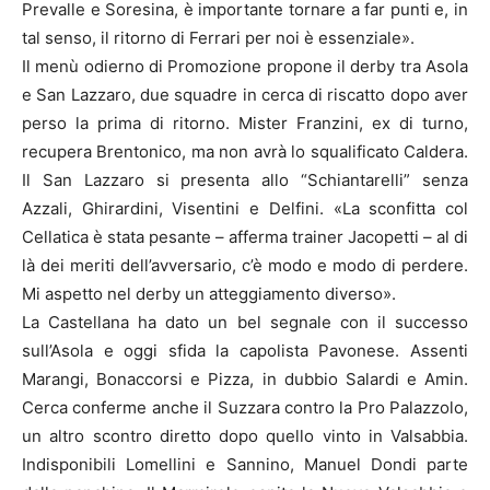
Prevalle e Soresina, è importante tornare a far punti e, in
tal senso, il ritorno di Ferrari per noi è essenziale».
Il menù odierno di Promozione propone il derby tra Asola
e San Lazzaro, due squadre in cerca di riscatto dopo aver
perso la prima di ritorno. Mister Franzini, ex di turno,
recupera Brentonico, ma non avrà lo squalificato Caldera.
Il San Lazzaro si presenta allo “Schiantarelli” senza
Azzali, Ghirardini, Visentini e Delfini. «La sconfitta col
Cellatica è stata pesante – afferma trainer Jacopetti – al di
là dei meriti dell’avversario, c’è modo e modo di perdere.
Mi aspetto nel derby un atteggiamento diverso».
La Castellana ha dato un bel segnale con il successo
sull’Asola e oggi sfida la capolista Pavonese. Assenti
Marangi, Bonaccorsi e Pizza, in dubbio Salardi e Amin.
Cerca conferme anche il Suzzara contro la Pro Palazzolo,
un altro scontro diretto dopo quello vinto in Valsabbia.
Indisponibili Lomellini e Sannino, Manuel Dondi parte