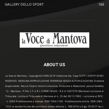
GALLERY DELLO SPORT
166
ABOUT US
La Voce di Mantova - Copyright(C)1999-2019 Vidiemme Soc. Coop TUTTI I DIRITTI SONO
RISERVATI. NESSUNA RIPRODUZIONE PERMESSA SENZA AUTORIZZAZIONE Direttore
responsabile: Alessio Tarpini Amministrazione, Direzione e Redazione: piazza Sordello,
12 - Mantova - P.IVA, C.F. e R.I. 01898140205 - R.E.A. 0207279 (Mantova) iscrizione al
Tribunale: iscritta al Tribunale di Mantova al n. 25 del 30/11/1992 - iscrizione al ROC:
n. 9363 Pubblicazione a stampa: ISSN 1594-1159 - Pubblicazione online: ISSN 2465-
132X La testata fruisce dei contributi diretti editoria L. 198/2016 e d.lgs 70/2017 (ex L.