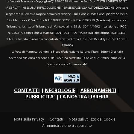
La Voce di Mantova - Copyright(C)1999-2019 Vidiemme Soc. Coop TUTTI I DIRITTI SONO
RISERVATI. NESSUNA RIPRODUZIONE PERMESSA SENZA AUTORIZZAZIONE Direttore
responsabile: Alessio Tarpini Amministrazione, Direzione e Redazione: piazza Sordello,
12 - Mantova - P.IVA, C.F. e R.I. 01898140205 - R.E.A. 0207279 (Mantova) iscrizione al
Tribunale: iscritta al Tribunale di Mantova al n. 25 del 30/11/1992 - iscrizione al ROC:
n. 9363 Pubblicazione a stampa: ISSN 1594-1159 - Pubblicazione online: ISSN 2465-
132X La testata fruisce dei contributi diretti editoria L. 198/2016 e d.lgs 70/2017 (ex L.
250/90)
“La Voce di Mantova tramite la Fipeg (Federazione Italiana Piccoli Editori Giornali),
aderendo alla carta dei servizi dell'USPI ha accettato il Codice di Autodisciplina della
Comunicazione Commerciale"
CONTATTI
|
NECROLOGIE
|
ABBONAMENTI
|
PUBBLICITA'
|
LA NOSTRA LIBRERIA
Nota sulla Privacy
Contatti
Nota sull’utilizzo dei Cookie
Amministrazione trasparente