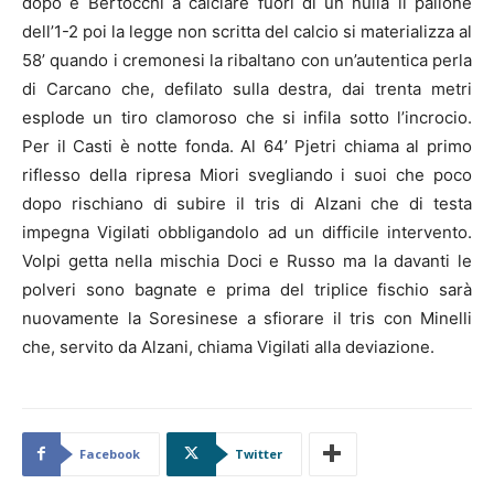
dopo è Bertocchi a calciare fuori di un nulla il pallone
dell’1-2 poi la legge non scritta del calcio si materializza al
58’ quando i cremonesi la ribaltano con un’autentica perla
di Carcano che, defilato sulla destra, dai trenta metri
esplode un tiro clamoroso che si infila sotto l’incrocio.
Per il Casti è notte fonda. Al 64’ Pjetri chiama al primo
riflesso della ripresa Miori svegliando i suoi che poco
dopo rischiano di subire il tris di Alzani che di testa
impegna Vigilati obbligandolo ad un difficile intervento.
Volpi getta nella mischia Doci e Russo ma la davanti le
polveri sono bagnate e prima del triplice fischio sarà
nuovamente la Soresinese a sfiorare il tris con Minelli
che, servito da Alzani, chiama Vigilati alla deviazione.
Facebook
Twitter