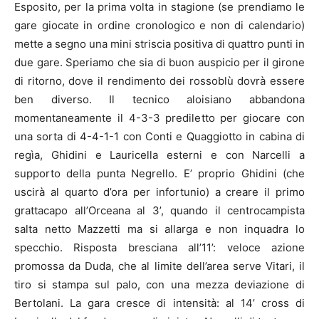
Esposito, per la prima volta in stagione (se prendiamo le
gare giocate in ordine cronologico e non di calendario)
mette a segno una mini striscia positiva di quattro punti in
due gare. Speriamo che sia di buon auspicio per il girone
di ritorno, dove il rendimento dei rossoblù dovrà essere
ben diverso. Il tecnico aloisiano abbandona
momentaneamente il 4-3-3 prediletto per giocare con
una sorta di 4-4-1-1 con Conti e Quaggiotto in cabina di
regìa, Ghidini e Lauricella esterni e con Narcelli a
supporto della punta Negrello. E’ proprio Ghidini (che
uscirà al quarto d’ora per infortunio) a creare il primo
grattacapo all’Orceana al 3’, quando il centrocampista
salta netto Mazzetti ma si allarga e non inquadra lo
specchio. Risposta bresciana all’11’: veloce azione
promossa da Duda, che al limite dell’area serve Vitari, il
tiro si stampa sul palo, con una mezza deviazione di
Bertolani. La gara cresce di intensità: al 14’ cross di