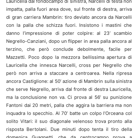
Lauricella dal fondocampo di sinistra, Narcelli di testa non
impatta, palla fuori area dove, sul fronte di destra, arriva
di gran carriera Mambrin: tiro deviato ancora da Narcelli
con la palla che schizza fuori. Insistono i mastini che
danno l’impressione di poter colpire: al 23’ scambio
Negrello-Canziani, dopo un flipper in area palla ancora al
terzino, che però conclude debolmente, facile per
Mazzetti. Poco dopo la mezzora bellissima apertura di
Lauricella che innesca Narcelli, cross per Negrello che
però non arriva a staccare a centroarea. Nella ripresa
ancora Castiglione: al 50’ azione di Mambrin sulla sinistra
che serve Negrello, arriva dal fronte di destra Lauricella,
ma la conclusione non va. Ci prova al 56’ su punizione
Fantoni dai 20 metri, palla che aggira la barriera ma non
inquadra lo specchio. Al 70’ batte un colpo l’Orceana col
solito Vitari: il suo diagonale velenoso trova pronto alla
risposta Bertolani. Due minuti dopo tenta il tiro della
domenica Guagnetti, che da centrocampo prova a