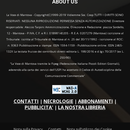
ABOUT US
La Voce di Mantova - Copyright(C)1999-2019 Vidiemme Soc. Coop TUTTI I DIRITTI SONO
RISERVATI. NESSUNA RIPRODUZIONE PERMESSA SENZA AUTORIZZAZIONE Direttore
responsabile: Alessio Tarpini Amministrazione, Direzione e Redazione: piazza Sordello,
12 - Mantova - P.IVA, C.F. e R.I. 01898140205 - R.E.A. 0207279 (Mantova) iscrizione al
Tribunale: iscritta al Tribunale di Mantova al n. 25 del 30/11/1992 - iscrizione al ROC:
n. 9363 Pubblicazione a stampa: ISSN 1594-1159 - Pubblicazione online: ISSN 2465-
132X La testata fruisce dei contributi diretti editoria L. 198/2016 e d.lgs 70/2017 (ex L.
250/90)
“La Voce di Mantova tramite la Fipeg (Federazione Italiana Piccoli Editori Giornali),
aderendo alla carta dei servizi dell'USPI ha accettato il Codice di Autodisciplina della
Comunicazione Commerciale"
CONTATTI
|
NECROLOGIE
|
ABBONAMENTI
|
PUBBLICITA'
|
LA NOSTRA LIBRERIA
Nota sulla Privacy
Contatti
Nota sull’utilizzo dei Cookie