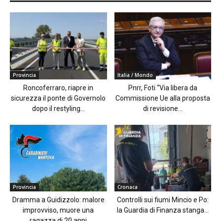
Provincia
Italia / Mondo
Roncoferraro, riapre in
Pnrr, Foti “Via libera da
sicurezza il ponte di Governolo
Commissione Ue alla proposta
dopo il restyling...
di revisione...
Provincia
Cronaca
Dramma a Guidizzolo: malore
Controlli sui fiumi Mincio e Po:
improvviso, muore una
la Guardia di Finanza stanga...
ragazza di 20 anni