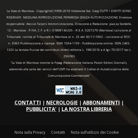
La Voce di Mantova - Copyright(C)1999-2019 Vidiemme Soc. Coop TUTTI I DIRITTI SONO
RISERVATI. NESSUNA RIPRODUZIONE PERMESSA SENZA AUTORIZZAZIONE Direttore
responsabile: Alessio Tarpini Amministrazione, Direzione e Redazione: piazza Sordello,
12 - Mantova - P.IVA, C.F. e R.I. 01898140205 - R.E.A. 0207279 (Mantova) iscrizione al
Tribunale: iscritta al Tribunale di Mantova al n. 25 del 30/11/1992 - iscrizione al ROC:
n. 9363 Pubblicazione a stampa: ISSN 1594-1159 - Pubblicazione online: ISSN 2465-
132X La testata fruisce dei contributi diretti editoria L. 198/2016 e d.lgs 70/2017 (ex L.
250/90)
“La Voce di Mantova tramite la Fipeg (Federazione Italiana Piccoli Editori Giornali),
aderendo alla carta dei servizi dell'USPI ha accettato il Codice di Autodisciplina della
Comunicazione Commerciale"
CONTATTI
|
NECROLOGIE
|
ABBONAMENTI
|
PUBBLICITA'
|
LA NOSTRA LIBRERIA
Nota sulla Privacy
Contatti
Nota sull’utilizzo dei Cookie