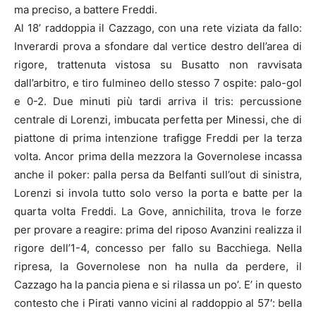
ma preciso, a battere Freddi.
Al 18’ raddoppia il Cazzago, con una rete viziata da fallo:
Inverardi prova a sfondare dal vertice destro dell’area di
rigore, trattenuta vistosa su Busatto non ravvisata
dall’arbitro, e tiro fulmineo dello stesso 7 ospite: palo-gol
e 0-2. Due minuti più tardi arriva il tris: percussione
centrale di Lorenzi, imbucata perfetta per Minessi, che di
piattone di prima intenzione trafigge Freddi per la terza
volta. Ancor prima della mezzora la Governolese incassa
anche il poker: palla persa da Belfanti sull’out di sinistra,
Lorenzi si invola tutto solo verso la porta e batte per la
quarta volta Freddi. La Gove, annichilita, trova le forze
per provare a reagire: prima del riposo Avanzini realizza il
rigore dell’1-4, concesso per fallo su Bacchiega. Nella
ripresa, la Governolese non ha nulla da perdere, il
Cazzago ha la pancia piena e si rilassa un po’. E’ in questo
contesto che i Pirati vanno vicini al raddoppio al 57′: bella