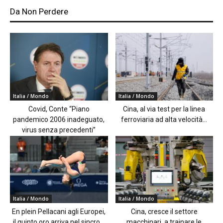
Da Non Perdere
Italia / Mondo
Italia / Mondo
Covid, Conte “Piano
Cina, al via test per la linea
pandemico 2006 inadeguato,
ferroviaria ad alta velocità...
virus senza precedenti”
Italia / Mondo
Italia / Mondo
En plein Pellacani agli Europei,
Cina, cresce il settore
il quinto oro arriva nel sincro...
macchinari, a trainare le