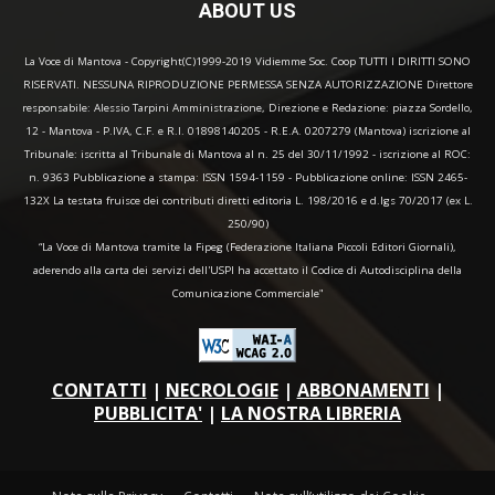
ABOUT US
La Voce di Mantova - Copyright(C)1999-2019 Vidiemme Soc. Coop TUTTI I DIRITTI SONO
RISERVATI. NESSUNA RIPRODUZIONE PERMESSA SENZA AUTORIZZAZIONE Direttore
responsabile: Alessio Tarpini Amministrazione, Direzione e Redazione: piazza Sordello,
12 - Mantova - P.IVA, C.F. e R.I. 01898140205 - R.E.A. 0207279 (Mantova) iscrizione al
Tribunale: iscritta al Tribunale di Mantova al n. 25 del 30/11/1992 - iscrizione al ROC:
n. 9363 Pubblicazione a stampa: ISSN 1594-1159 - Pubblicazione online: ISSN 2465-
132X La testata fruisce dei contributi diretti editoria L. 198/2016 e d.lgs 70/2017 (ex L.
250/90)
“La Voce di Mantova tramite la Fipeg (Federazione Italiana Piccoli Editori Giornali),
aderendo alla carta dei servizi dell'USPI ha accettato il Codice di Autodisciplina della
Comunicazione Commerciale"
CONTATTI
|
NECROLOGIE
|
ABBONAMENTI
|
PUBBLICITA'
|
LA NOSTRA LIBRERIA