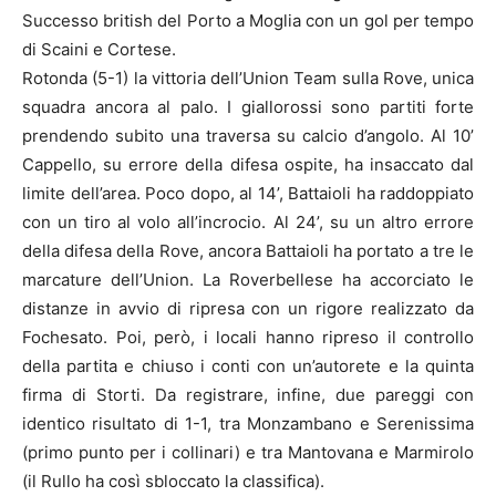
Successo british del Porto a Moglia con un gol per tempo
di Scaini e Cortese.
Rotonda (5-1) la vittoria dell’Union Team sulla Rove, unica
squadra ancora al palo. I giallorossi sono partiti forte
prendendo subito una traversa su calcio d’angolo. Al 10’
Cappello, su errore della difesa ospite, ha insaccato dal
limite dell’area. Poco dopo, al 14’, Battaioli ha raddoppiato
con un tiro al volo all’incrocio. Al 24’, su un altro errore
della difesa della Rove, ancora Battaioli ha portato a tre le
marcature dell’Union. La Roverbellese ha accorciato le
distanze in avvio di ripresa con un rigore realizzato da
Fochesato. Poi, però, i locali hanno ripreso il controllo
della partita e chiuso i conti con un’autorete e la quinta
firma di Storti. Da registrare, infine, due pareggi con
identico risultato di 1-1, tra Monzambano e Serenissima
(primo punto per i collinari) e tra Mantovana e Marmirolo
(il Rullo ha così sbloccato la classifica).