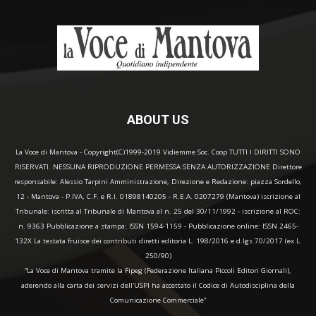
ABOUT US
La Voce di Mantova - Copyright(C)1999-2019 Vidiemme Soc. Coop TUTTI I DIRITTI SONO
RISERVATI. NESSUNA RIPRODUZIONE PERMESSA SENZA AUTORIZZAZIONE Direttore
responsabile: Alessio Tarpini Amministrazione, Direzione e Redazione: piazza Sordello,
12 - Mantova - P.IVA, C.F. e R.I. 01898140205 - R.E.A. 0207279 (Mantova) iscrizione al
Tribunale: iscritta al Tribunale di Mantova al n. 25 del 30/11/1992 - iscrizione al ROC:
n. 9363 Pubblicazione a stampa: ISSN 1594-1159 - Pubblicazione online: ISSN 2465-
132X La testata fruisce dei contributi diretti editoria L. 198/2016 e d.lgs 70/2017 (ex L.
250/90)
“La Voce di Mantova tramite la Fipeg (Federazione Italiana Piccoli Editori Giornali),
aderendo alla carta dei servizi dell'USPI ha accettato il Codice di Autodisciplina della
Comunicazione Commerciale"