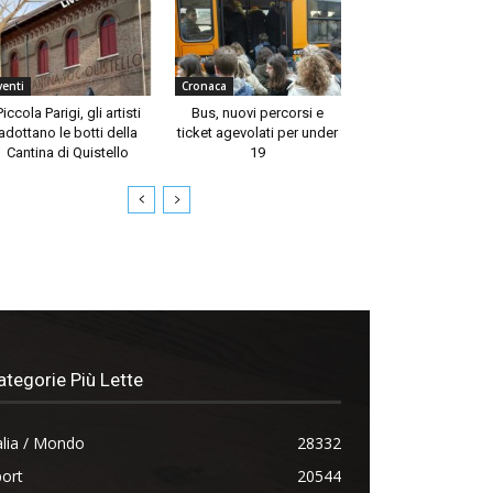
venti
Cronaca
Piccola Parigi, gli artisti
Bus, nuovi percorsi e
adottano le botti della
ticket agevolati per under
Cantina di Quistello
19
ategorie Più Lette
alia / Mondo
28332
ort
20544