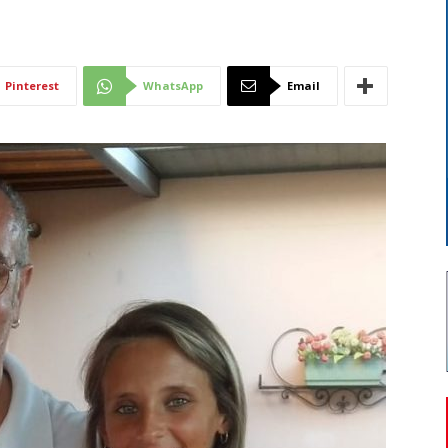
Di
Pinterest
WhatsApp
Email
Mantova