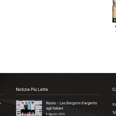
E
Notizie Più Lette
C
o
Nuoto – Leo Bergomi d’argento
It
agli Italiani
Sp
8 Agosto 2026