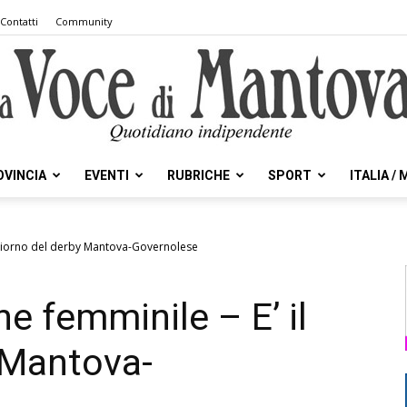
Contatti
Community
OVINCIA
EVENTI
RUBRICHE
SPORT
ITALIA /
la
l giorno del derby Mantova-Governolese
e femminile – E’ il
Voce
 Mantova-