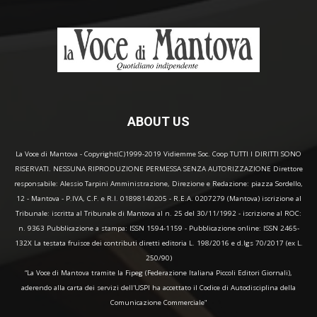
ABOUT US
La Voce di Mantova - Copyright(C)1999-2019 Vidiemme Soc. Coop TUTTI I DIRITTI SONO
RISERVATI. NESSUNA RIPRODUZIONE PERMESSA SENZA AUTORIZZAZIONE Direttore
responsabile: Alessio Tarpini Amministrazione, Direzione e Redazione: piazza Sordello,
12 - Mantova - P.IVA, C.F. e R.I. 01898140205 - R.E.A. 0207279 (Mantova) iscrizione al
Tribunale: iscritta al Tribunale di Mantova al n. 25 del 30/11/1992 - iscrizione al ROC:
n. 9363 Pubblicazione a stampa: ISSN 1594-1159 - Pubblicazione online: ISSN 2465-
132X La testata fruisce dei contributi diretti editoria L. 198/2016 e d.lgs 70/2017 (ex L.
250/90)
“La Voce di Mantova tramite la Fipeg (Federazione Italiana Piccoli Editori Giornali),
aderendo alla carta dei servizi dell'USPI ha accettato il Codice di Autodisciplina della
Comunicazione Commerciale"