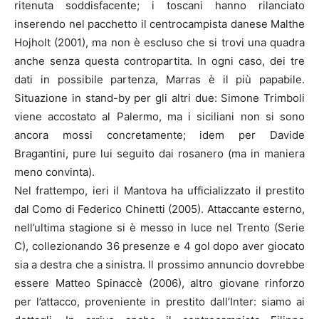
ritenuta soddisfacente; i toscani hanno rilanciato
inserendo nel pacchetto il centrocampista danese Malthe
Hojholt (2001), ma non è escluso che si trovi una quadra
anche senza questa contropartita. In ogni caso, dei tre
dati in possibile partenza, Marras è il più papabile.
Situazione in stand-by per gli altri due: Simone Trimboli
viene accostato al Palermo, ma i siciliani non si sono
ancora mossi concretamente; idem per Davide
Bragantini, pure lui seguito dai rosanero (ma in maniera
meno convinta).
Nel frattempo, ieri il Mantova ha ufficializzato il prestito
dal Como di Federico Chinetti (2005). Attaccante esterno,
nell’ultima stagione si è messo in luce nel Trento (Serie
C), collezionando 36 presenze e 4 gol dopo aver giocato
sia a destra che a sinistra. Il prossimo annuncio dovrebbe
essere Matteo Spinaccè (2006), altro giovane rinforzo
per l’attacco, proveniente in prestito dall’Inter: siamo ai