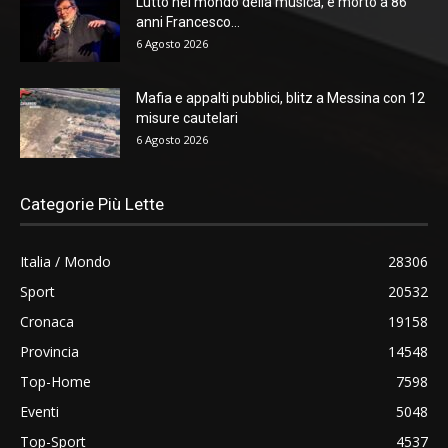
Lutto nel mondo della musica, è morto a 86
anni Francesco...
6 Agosto 2026
Mafia e appalti pubblici, blitz a Messina con 12
misure cautelari
6 Agosto 2026
Categorie Più Lette
Italia / Mondo
28306
Sport
20532
Cronaca
19158
Provincia
14548
Top-Home
7598
Eventi
5048
Top-Sport
4537