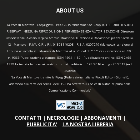
ABOUT US
La Voce di Mantova - Copyright(C)1999-2019 Vidiemme Soc. Coop TUTTI I DIRITTI SONO
RISERVATI. NESSUNA RIPRODUZIONE PERMESSA SENZA AUTORIZZAZIONE Direttore
responsabile: Alessio Tarpini Amministrazione, Direzione e Redazione: piazza Sordello,
12 - Mantova - P.IVA, C.F. e R.I. 01898140205 - R.E.A. 0207279 (Mantova) iscrizione al
Tribunale: iscritta al Tribunale di Mantova al n. 25 del 30/11/1992 - iscrizione al ROC:
n. 9363 Pubblicazione a stampa: ISSN 1594-1159 - Pubblicazione online: ISSN 2465-
132X La testata fruisce dei contributi diretti editoria L. 198/2016 e d.lgs 70/2017 (ex L.
250/90)
“La Voce di Mantova tramite la Fipeg (Federazione Italiana Piccoli Editori Giornali),
aderendo alla carta dei servizi dell'USPI ha accettato il Codice di Autodisciplina della
Comunicazione Commerciale"
CONTATTI
|
NECROLOGIE
|
ABBONAMENTI
|
PUBBLICITA'
|
LA NOSTRA LIBRERIA