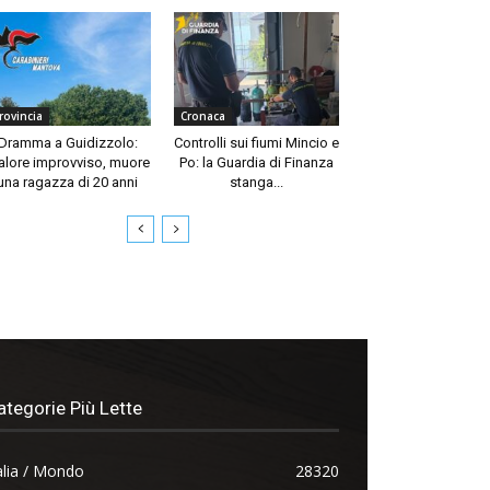
rovincia
Cronaca
Dramma a Guidizzolo:
Controlli sui fiumi Mincio e
lore improvviso, muore
Po: la Guardia di Finanza
una ragazza di 20 anni
stanga...
ategorie Più Lette
alia / Mondo
28320