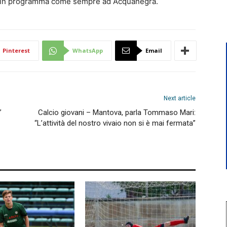
te, in programma come sempre ad Acquanegra.
Pinterest
WhatsApp
Email
Next article
”
Calcio giovani – Mantova, parla Tommaso Mari:
“L’attività del nostro vivaio non si è mai fermata”