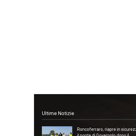
Ultime Notizie
Roncoferraro, riapre in sicure
il ponte di Governolo dopo il