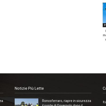
P
ma
Notizie Più Lette
C
zza
Roncoferraro, riapre in sicurezza
It
il ponte di Governolo dopo il