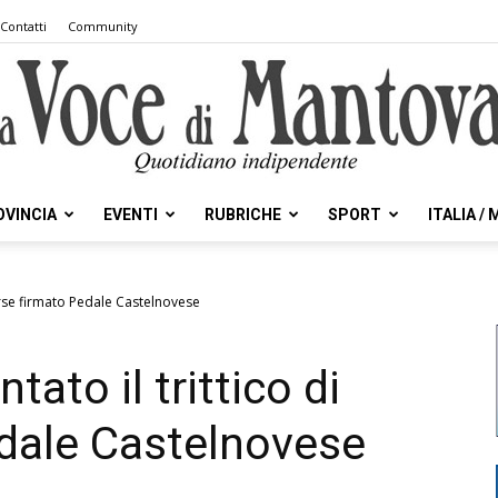
Contatti
Community
OVINCIA
EVENTI
RUBRICHE
SPORT
ITALIA /
la
corse firmato Pedale Castelnovese
ato il trittico di
Voce
dale Castelnovese