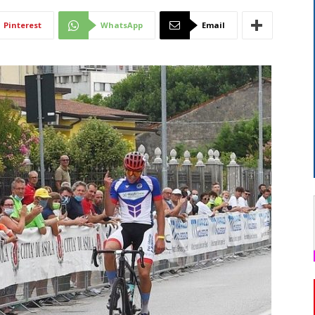
Di
Pinterest
WhatsApp
Email
Mantova