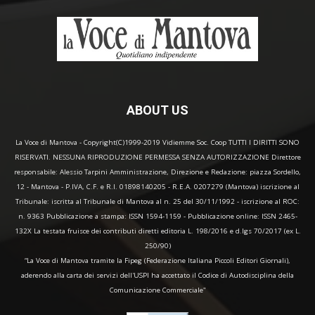
ABOUT US
La Voce di Mantova - Copyright(C)1999-2019 Vidiemme Soc. Coop TUTTI I DIRITTI SONO
RISERVATI. NESSUNA RIPRODUZIONE PERMESSA SENZA AUTORIZZAZIONE Direttore
responsabile: Alessio Tarpini Amministrazione, Direzione e Redazione: piazza Sordello,
12 - Mantova - P.IVA, C.F. e R.I. 01898140205 - R.E.A. 0207279 (Mantova) iscrizione al
Tribunale: iscritta al Tribunale di Mantova al n. 25 del 30/11/1992 - iscrizione al ROC:
n. 9363 Pubblicazione a stampa: ISSN 1594-1159 - Pubblicazione online: ISSN 2465-
132X La testata fruisce dei contributi diretti editoria L. 198/2016 e d.lgs 70/2017 (ex L.
250/90)
“La Voce di Mantova tramite la Fipeg (Federazione Italiana Piccoli Editori Giornali),
aderendo alla carta dei servizi dell'USPI ha accettato il Codice di Autodisciplina della
Comunicazione Commerciale"