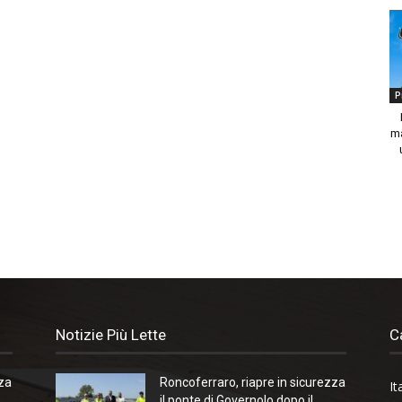
P
ma
Notizie Più Lette
C
zza
Roncoferraro, riapre in sicurezza
It
il ponte di Governolo dopo il