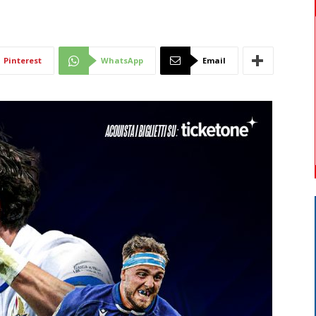
Di
Pinterest
WhatsApp
Email
Mantova