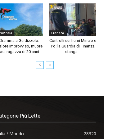
rovincia
Cronaca
Dramma a Guidizzolo:
Controlli sui fiumi Mincio e
lore improvviso, muore
Po: la Guardia di Finanza
una ragazza di 20 anni
stanga...
ategorie Più Lette
alia / Mondo
28320