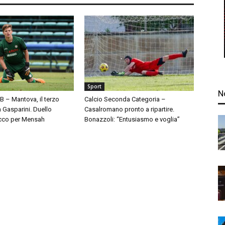
Sport
N
 B – Mantova, il terzo
Calcio Seconda Categoria –
à Gasparini. Duello
Casalromano pronto a ripartire.
cco per Mensah
Bonazzoli: “Entusiasmo e voglia”