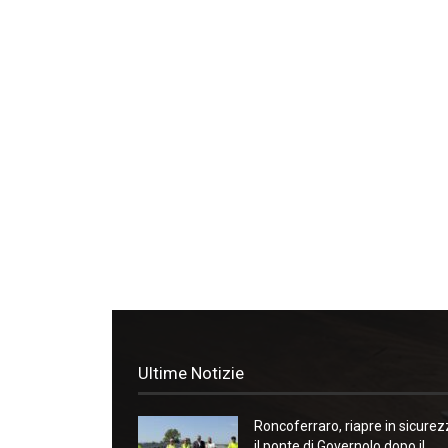
Ultime Notizie
Roncoferraro, riapre in sicure
il ponte di Governolo dopo il