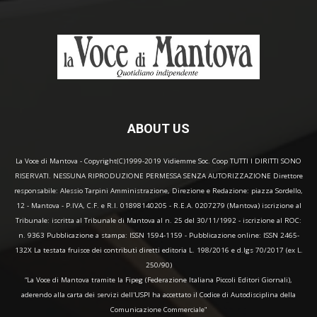
ABOUT US
La Voce di Mantova - Copyright(C)1999-2019 Vidiemme Soc. Coop TUTTI I DIRITTI SONO
RISERVATI. NESSUNA RIPRODUZIONE PERMESSA SENZA AUTORIZZAZIONE Direttore
responsabile: Alessio Tarpini Amministrazione, Direzione e Redazione: piazza Sordello,
12 - Mantova - P.IVA, C.F. e R.I. 01898140205 - R.E.A. 0207279 (Mantova) iscrizione al
Tribunale: iscritta al Tribunale di Mantova al n. 25 del 30/11/1992 - iscrizione al ROC:
n. 9363 Pubblicazione a stampa: ISSN 1594-1159 - Pubblicazione online: ISSN 2465-
132X La testata fruisce dei contributi diretti editoria L. 198/2016 e d.lgs 70/2017 (ex L.
250/90)
“La Voce di Mantova tramite la Fipeg (Federazione Italiana Piccoli Editori Giornali),
aderendo alla carta dei servizi dell'USPI ha accettato il Codice di Autodisciplina della
Comunicazione Commerciale"