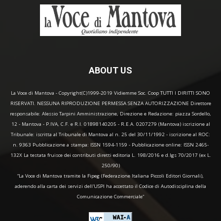
ABOUT US
La Voce di Mantova - Copyright(C)1999-2019 Vidiemme Soc. Coop TUTTI I DIRITTI SONO
RISERVATI. NESSUNA RIPRODUZIONE PERMESSA SENZA AUTORIZZAZIONE Direttore
responsabile: Alessio Tarpini Amministrazione, Direzione e Redazione: piazza Sordello,
12 - Mantova - P.IVA, C.F. e R.I. 01898140205 - R.E.A. 0207279 (Mantova) iscrizione al
Tribunale: iscritta al Tribunale di Mantova al n. 25 del 30/11/1992 - iscrizione al ROC:
n. 9363 Pubblicazione a stampa: ISSN 1594-1159 - Pubblicazione online: ISSN 2465-
132X La testata fruisce dei contributi diretti editoria L. 198/2016 e d.lgs 70/2017 (ex L.
250/90)
“La Voce di Mantova tramite la Fipeg (Federazione Italiana Piccoli Editori Giornali),
aderendo alla carta dei servizi dell'USPI ha accettato il Codice di Autodisciplina della
Comunicazione Commerciale"