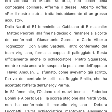
era allenata da Matteo Solforati, neo coach della
compagine collinare. Afferma il diesse Alberto Roffia:
«Per il nostro club si tratta indubbiamente di un grosso
acquisto».
Dalla Nardi di B1 femminile al Gabbiano di B maschile:
Matteo Pedroni alla fine ha deciso di rimanere alla corte
dei confermati Gianantonio Guaresi e Carlo Alberto
Tognazzoni. Con Giulio Sasdelli, altro confermato del
team virgiliano, forma la coppia di palleggiatori. Resta
ufficialmente anche lo schiacciatore Pietro Squarzoni,
mentre resta ancora in sospeso la posizione dell’opposto
Flavio Amouah. E’ sfumato, come avevamo già scritto,
l’arrivo del centrale Miselli da Reggio Emilia, che ha
accettato l’offerta dell’Energy Parma.
In B1 femminile, l’Ostiano dei nuovi tecnici Federico
Bonini e Alberto Leali, la scorsa stagione alla Nardi Volta,
non ha confermato il martello virgiliano Debora
Lucchetti. L’altra schiacciatrice mantovana Alessandra