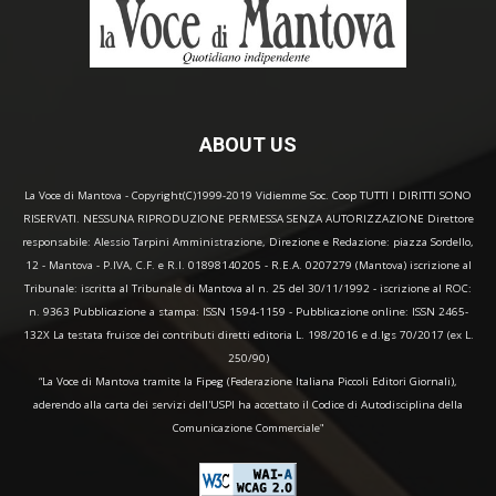
ABOUT US
La Voce di Mantova - Copyright(C)1999-2019 Vidiemme Soc. Coop TUTTI I DIRITTI SONO
RISERVATI. NESSUNA RIPRODUZIONE PERMESSA SENZA AUTORIZZAZIONE Direttore
responsabile: Alessio Tarpini Amministrazione, Direzione e Redazione: piazza Sordello,
12 - Mantova - P.IVA, C.F. e R.I. 01898140205 - R.E.A. 0207279 (Mantova) iscrizione al
Tribunale: iscritta al Tribunale di Mantova al n. 25 del 30/11/1992 - iscrizione al ROC:
n. 9363 Pubblicazione a stampa: ISSN 1594-1159 - Pubblicazione online: ISSN 2465-
132X La testata fruisce dei contributi diretti editoria L. 198/2016 e d.lgs 70/2017 (ex L.
250/90)
“La Voce di Mantova tramite la Fipeg (Federazione Italiana Piccoli Editori Giornali),
aderendo alla carta dei servizi dell'USPI ha accettato il Codice di Autodisciplina della
Comunicazione Commerciale"