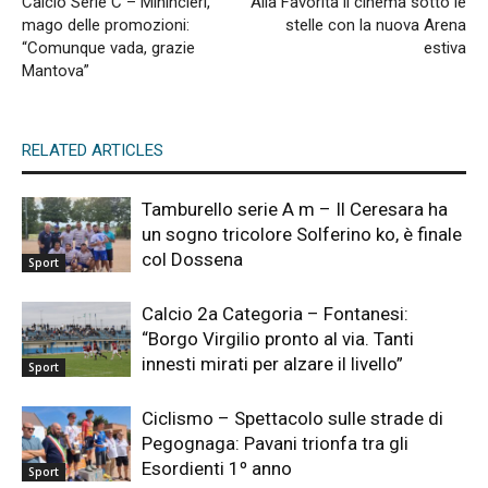
Calcio Serie C – Minincleri,
Alla Favorita il cinema sotto le
mago delle promozioni:
stelle con la nuova Arena
“Comunque vada, grazie
estiva
Mantova”
RELATED ARTICLES
Tamburello serie A m – Il Ceresara ha
un sogno tricolore Solferino ko, è finale
col Dossena
Sport
Calcio 2a Categoria – Fontanesi:
“Borgo Virgilio pronto al via. Tanti
innesti mirati per alzare il livello”
Sport
Ciclismo – Spettacolo sulle strade di
Pegognaga: Pavani trionfa tra gli
Esordienti 1º anno
Sport