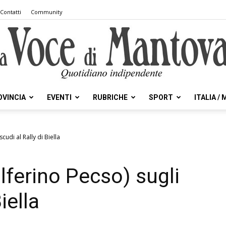
Contatti
Community
OVINCIA
EVENTI
RUBRICHE
SPORT
ITALIA /
la
cudi al Rally di Biella
lferino Pecso) sugli
Voce
iella