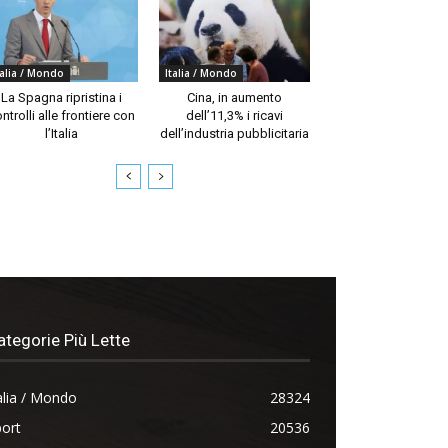
talia / Mondo
Italia / Mondo
La Spagna ripristina i
Cina, in aumento
ntrolli alle frontiere con
dell’11,3% i ricavi
l’Italia
dell’industria pubblicitaria
ategorie Più Lette
alia / Mondo
28324
ort
20536