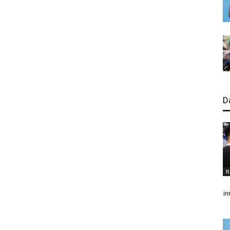
D
I
in