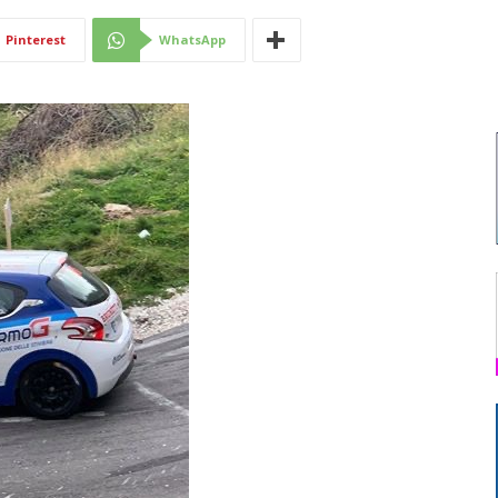
Di
Pinterest
WhatsApp
Mantova