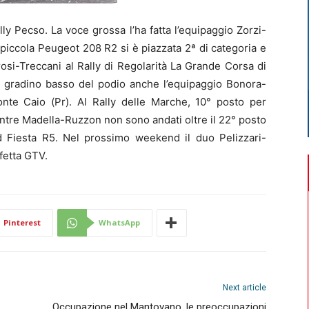
ally Pecso. La voce grossa l’ha fatta l’equipaggio Zorzi-
la piccola Peugeot 208 R2 si è piazzata 2ª di categoria e
osi-Treccani al Rally di Regolarità La Grande Corsa di
l gradino basso del podio anche l’equipaggio Bonora-
te Caio (Pr). Al Rally delle Marche, 10° posto per
tre Madella-Ruzzon non sono andati oltre il 22° posto
rd Fiesta R5. Nel prossimo weekend il duo Pelizzari-
lfetta GTV.
Pinterest
WhatsApp
Next article
Occupazione nel Mantovano, le preoccupazioni