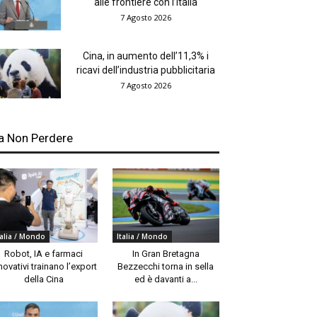
alle frontiere con l’Italia
7 Agosto 2026
Cina, in aumento dell’11,3% i
ricavi dell’industria pubblicitaria
7 Agosto 2026
a Non Perdere
talia / Mondo
Italia / Mondo
Robot, IA e farmaci
In Gran Bretagna
novativi trainano l’export
Bezzecchi torna in sella
della Cina
ed è davanti a...