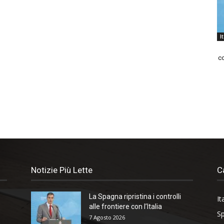
I
co
Notizie Più Lette
C
La Spagna ripristina i controlli
It
alle frontiere con l’Italia
Sp
7 Agosto 2026