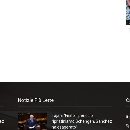
I
Notizie Più Lette
C
Tajani “Finito il pericolo
It
hez
ripristiniamo Schengen, Sanchez
Sp
ha esagerato”