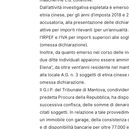
Dall’attività investigativa espletata è emerso
etnia cinese, per gli anni d’imposta 2018 e
accusatoria, alla presentazione delle dichiar
attive per importi rilevanti (per un’annualit
l’IRPEF e l’IVA per importi superiori alle sogl
(omessa dichiarazione).
Inoltre, da quanto emerso nel corso delle in
due ditte individuali appaiono essere amminis
Elena”, da oltre vent’anni residente nel man
alla locale A.G. n. 3 soggetti di etnia cinese r
omessa dichiarazione.
Il G.I.P. del Tribunale di Mantova, condividen
predetta Procura della Repubblica, ha dispos
successiva confisca, delle somme di denaro e
citati soggetti. In relazione a tale provvedi
un immobile con garage, della consistenza di
e di disponibilità bancarie per oltre 77.000 e