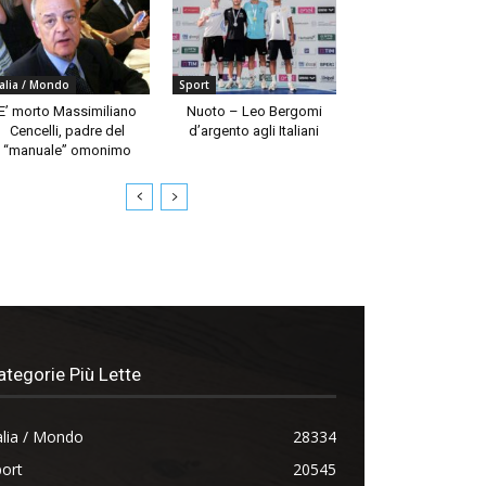
talia / Mondo
Sport
E’ morto Massimiliano
Nuoto – Leo Bergomi
Cencelli, padre del
d’argento agli Italiani
“manuale” omonimo
ategorie Più Lette
alia / Mondo
28334
ort
20545