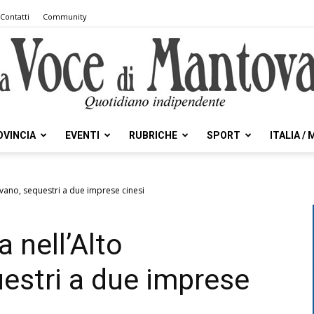
Contatti
Community
OVINCIA
EVENTI
RUBRICHE
SPORT
ITALIA /
la
tovano, sequestri a due imprese cinesi
a nell’Alto
Voce
estri a due imprese