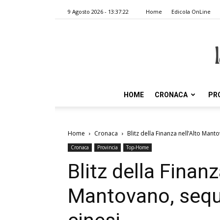
9 Agosto 2026 - 13:37:22
Home
Edicola OnLine
HOME
CRONACA
PR
Home
Cronaca
Blitz della Finanza nell’Alto Man
Cronaca
Provincia
Top-Home
Blitz della Finanz
Mantovano, sequ