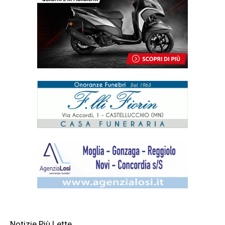
Notizie Più Lette