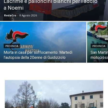
Lacrime e palloncini bianchi per l’addio
a Noemi
RedaCro
-
8 Agosto 2026
PROVINCIA
PROVINCIA
Morta in casa per soffocamento. Martedì
San Martin
l’autopsia della 20enne di Guidizzolo
motocross