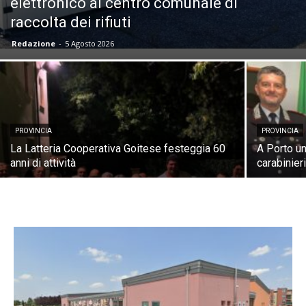
elettronico al centro comunale di
raccolta dei rifiuti
Redazione
-
5 Agosto 2026
PROVINCIA
PROVINCIA
La Latteria Cooperativa Goitese festeggia 60
A Porto u
anni di attività
carabinier