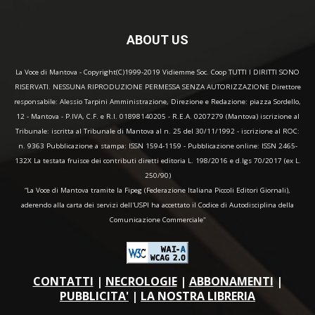
ABOUT US
La Voce di Mantova - Copyright(C)1999-2019 Vidiemme Soc. Coop TUTTI I DIRITTI SONO
RISERVATI. NESSUNA RIPRODUZIONE PERMESSA SENZA AUTORIZZAZIONE Direttore
responsabile: Alessio Tarpini Amministrazione, Direzione e Redazione: piazza Sordello,
12 - Mantova - P.IVA, C.F. e R.I. 01898140205 - R.E.A. 0207279 (Mantova) iscrizione al
Tribunale: iscritta al Tribunale di Mantova al n. 25 del 30/11/1992 - iscrizione al ROC:
n. 9363 Pubblicazione a stampa: ISSN 1594-1159 - Pubblicazione online: ISSN 2465-
132X La testata fruisce dei contributi diretti editoria L. 198/2016 e d.lgs 70/2017 (ex L.
250/90)
“La Voce di Mantova tramite la Fipeg (Federazione Italiana Piccoli Editori Giornali),
aderendo alla carta dei servizi dell'USPI ha accettato il Codice di Autodisciplina della
Comunicazione Commerciale"
CONTATTI
|
NECROLOGIE
|
ABBONAMENTI
|
PUBBLICITA'
|
LA NOSTRA LIBRERIA