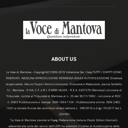
ABOUT US
La Voce di Mantova - Copyright(C)1999-2019 Vidiemme Soc. Coop TUTTI I DIRITTI SONO
RISERVATI. NESSUNA RIPRODUZIONE PERMESSA SENZA AUTORIZZAZIONE Direttore
responsabile: Alessio Tarpini Amministrazione, Direzione e Redazione: piazza Sordello,
12 - Mantova - P.IVA, C.F. e R.I. 01898140205 - R.E.A. 0207279 (Mantova) iscrizione al
Tribunale: iscritta al Tribunale di Mantova al n. 25 del 30/11/1992 - iscrizione al ROC:
n. 9363 Pubblicazione a stampa: ISSN 1594-1159 - Pubblicazione online: ISSN 2465-
132X La testata fruisce dei contributi diretti editoria L. 198/2016 e d.lgs 70/2017 (ex L.
250/90)
“La Voce di Mantova tramite la Fipeg (Federazione Italiana Piccoli Editori Giornali),
aderendo alla carta dei servizi dell'USPI ha accettato il Codice di Autodisciplina della