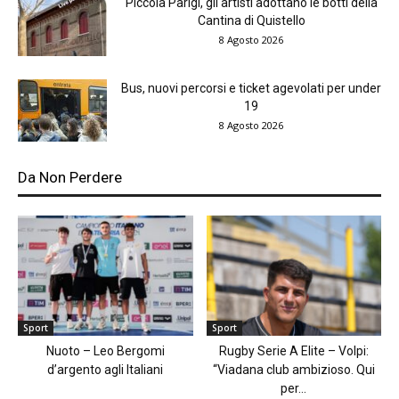
Piccola Parigi, gli artisti adottano le botti della
Cantina di Quistello
8 Agosto 2026
Bus, nuovi percorsi e ticket agevolati per under
19
8 Agosto 2026
Da Non Perdere
Sport
Sport
Nuoto – Leo Bergomi
Rugby Serie A Elite – Volpi:
d’argento agli Italiani
“Viadana club ambizioso. Qui
per...