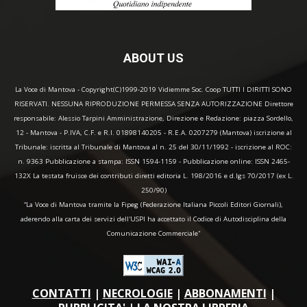
ABOUT US
La Voce di Mantova - Copyright(C)1999-2019 Vidiemme Soc. Coop TUTTI I DIRITTI SONO
RISERVATI. NESSUNA RIPRODUZIONE PERMESSA SENZA AUTORIZZAZIONE Direttore
responsabile: Alessio Tarpini Amministrazione, Direzione e Redazione: piazza Sordello,
12 - Mantova - P.IVA, C.F. e R.I. 01898140205 - R.E.A. 0207279 (Mantova) iscrizione al
Tribunale: iscritta al Tribunale di Mantova al n. 25 del 30/11/1992 - iscrizione al ROC:
n. 9363 Pubblicazione a stampa: ISSN 1594-1159 - Pubblicazione online: ISSN 2465-
132X La testata fruisce dei contributi diretti editoria L. 198/2016 e d.lgs 70/2017 (ex L.
250/90)
“La Voce di Mantova tramite la Fipeg (Federazione Italiana Piccoli Editori Giornali),
aderendo alla carta dei servizi dell'USPI ha accettato il Codice di Autodisciplina della
Comunicazione Commerciale"
CONTATTI
|
NECROLOGIE
|
ABBONAMENTI
|