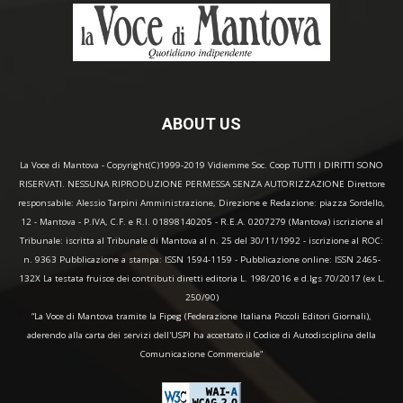
ABOUT US
La Voce di Mantova - Copyright(C)1999-2019 Vidiemme Soc. Coop TUTTI I DIRITTI SONO
RISERVATI. NESSUNA RIPRODUZIONE PERMESSA SENZA AUTORIZZAZIONE Direttore
responsabile: Alessio Tarpini Amministrazione, Direzione e Redazione: piazza Sordello,
12 - Mantova - P.IVA, C.F. e R.I. 01898140205 - R.E.A. 0207279 (Mantova) iscrizione al
Tribunale: iscritta al Tribunale di Mantova al n. 25 del 30/11/1992 - iscrizione al ROC:
n. 9363 Pubblicazione a stampa: ISSN 1594-1159 - Pubblicazione online: ISSN 2465-
132X La testata fruisce dei contributi diretti editoria L. 198/2016 e d.lgs 70/2017 (ex L.
250/90)
“La Voce di Mantova tramite la Fipeg (Federazione Italiana Piccoli Editori Giornali),
aderendo alla carta dei servizi dell'USPI ha accettato il Codice di Autodisciplina della
Comunicazione Commerciale"