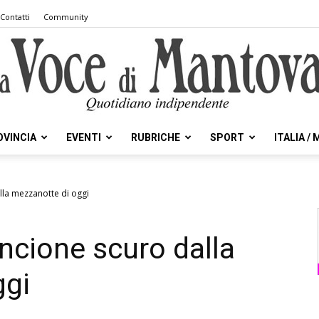
Contatti
Community
OVINCIA
EVENTI
RUBRICHE
SPORT
ITALIA /
la
lla mezzanotte di oggi
ncione scuro dalla
Voce
ggi