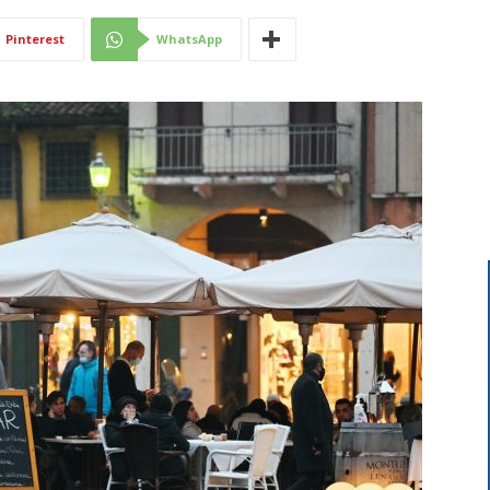
Di
Pinterest
WhatsApp
Mantova