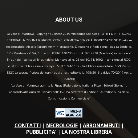
ABOUT US
La Voce di Mantova - Copyright(C)1999-2019 Vidiemme Soc. Coop TUTTI I DIRITTI SONO
RISERVATI. NESSUNA RIPRODUZIONE PERMESSA SENZA AUTORIZZAZIONE Direttore
responsabile: Alessio Tarpini Amministrazione, Direzione e Redazione: piazza Sordello,
12 - Mantova - P.IVA, C.F. e R.I. 01898140205 - R.E.A. 0207279 (Mantova) iscrizione al
Tribunale: iscritta al Tribunale di Mantova al n. 25 del 30/11/1992 - iscrizione al ROC:
n. 9363 Pubblicazione a stampa: ISSN 1594-1159 - Pubblicazione online: ISSN 2465-
132X La testata fruisce dei contributi diretti editoria L. 198/2016 e d.lgs 70/2017 (ex L.
250/90)
“La Voce di Mantova tramite la Fipeg (Federazione Italiana Piccoli Editori Giornali),
aderendo alla carta dei servizi dell'USPI ha accettato il Codice di Autodisciplina della
Comunicazione Commerciale"
CONTATTI
|
NECROLOGIE
|
ABBONAMENTI
|
PUBBLICITA'
|
LA NOSTRA LIBRERIA