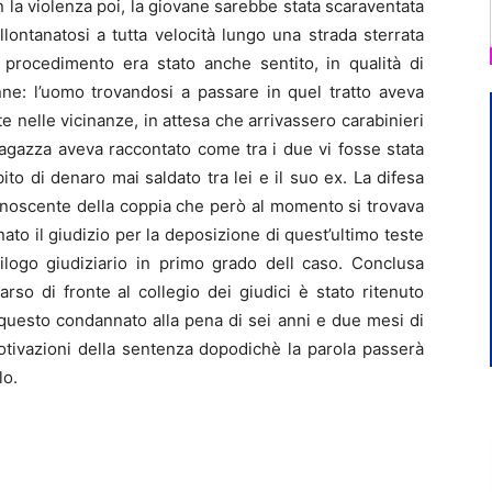
 la violenza poi, la giovane sarebbe stata scaraventata
llontanatosi a tutta velocità lungo una strada sterrata
 procedimento era stato anche sentito, in qualità di
nne: l’uomo trovandosi a passare in quel tratto aveva
nte nelle vicinanze, in attesa che arrivassero carabinieri
 ragazza aveva raccontato come tra i due vi fosse stata
ito di denaro mai saldato tra lei e il suo ex. La difesa
onoscente della coppia che però al momento si trovava
nato il giudizio per la deposizione di quest’ultimo teste
epilogo giudiziario in primo grado dell caso. Conclusa
parso di fronte al collegio dei giudici è stato ritenuto
r questo condannato alla pena di sei anni e due mesi di
motivazioni della sentenza dopodichè la parola passerà
lo.