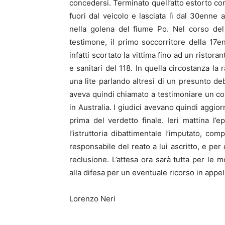
concedersi. Terminato quell’atto estorto con
fuori dal veicolo e lasciata lì dal 30enne a
nella golena del fiume Po. Nel corso del
testimone, il primo soccorritore della 17e
infatti scortato la vittima fino ad un ristora
e sanitari del 118. In quella circostanza la
una lite parlando altresì di un presunto deb
aveva quindi chiamato a testimoniare un c
in Australia. I giudici avevano quindi aggior
prima del verdetto finale. Ieri mattina l’
l’istruttoria dibattimentale l’imputato, com
responsabile del reato a lui ascritto, e pe
reclusione. L’attesa ora sarà tutta per le 
alla difesa per un eventuale ricorso in appel
Lorenzo Neri