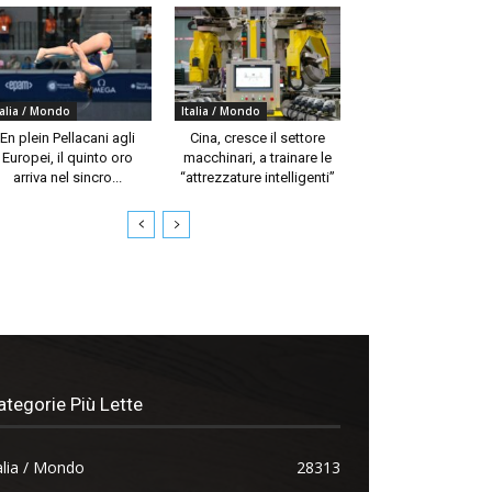
talia / Mondo
Italia / Mondo
En plein Pellacani agli
Cina, cresce il settore
Europei, il quinto oro
macchinari, a trainare le
arriva nel sincro...
“attrezzature intelligenti”
ategorie Più Lette
alia / Mondo
28313