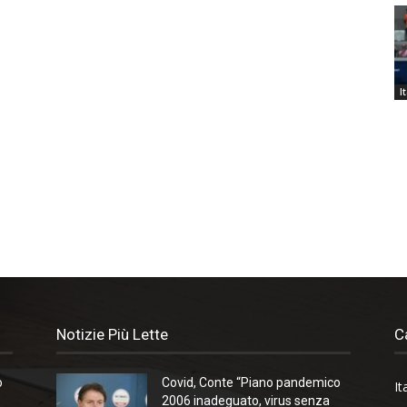
I
Notizie Più Lette
C
o
Covid, Conte “Piano pandemico
It
2006 inadeguato, virus senza