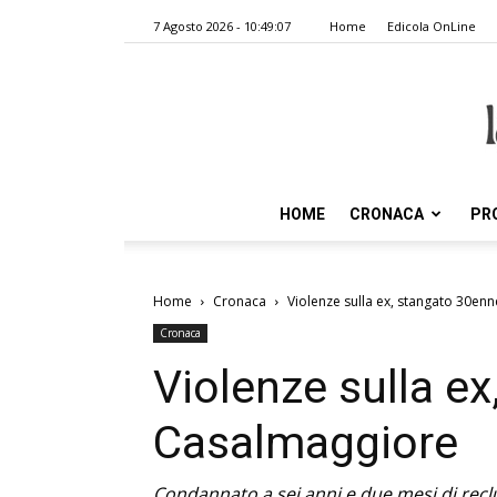
7 Agosto 2026 - 10:49:07
Home
Edicola OnLine
HOME
CRONACA
PR
Home
Cronaca
Violenze sulla ex, stangato 30en
Cronaca
Violenze sulla e
Casalmaggiore
Condannato a sei anni e due mesi di recl