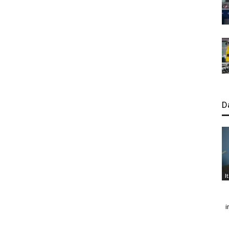
D
I
i