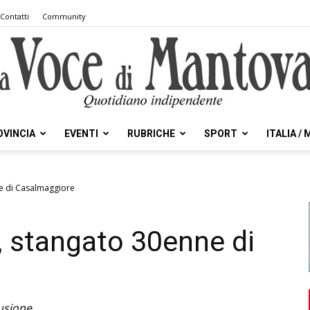
Contatti
Community
OVINCIA
EVENTI
RUBRICHE
SPORT
ITALIA /
la
ne di Casalmaggiore
x, stangato 30enne di
Voce
usione