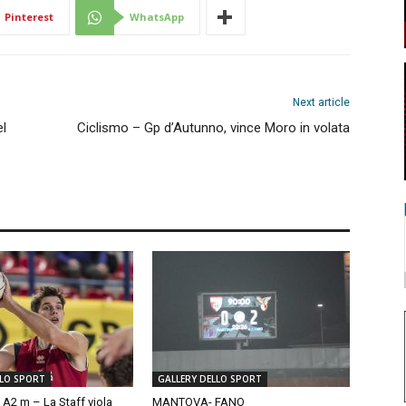
Pinterest
WhatsApp
Next article
el
Ciclismo – Gp d’Autunno, vince Moro in volata
LLO SPORT
GALLERY DELLO SPORT
 A2 m – La Staff viola
MANTOVA- FANO