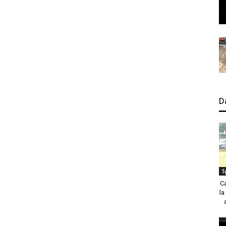
D
S
C
la