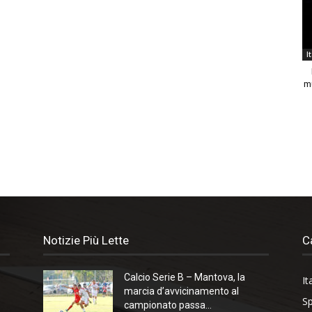
I
m
Notizie Più Lette
C
Calcio Serie B – Mantova, la
It
marcia d’avvicinamento al
Sp
campionato passa...