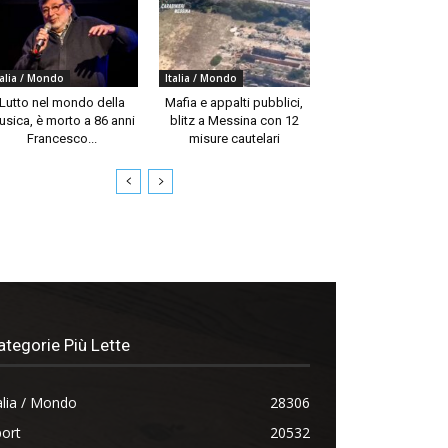
talia / Mondo
Italia / Mondo
Lutto nel mondo della
Mafia e appalti pubblici,
usica, è morto a 86 anni
blitz a Messina con 12
Francesco...
misure cautelari
ategorie Più Lette
alia / Mondo
28306
ort
20532