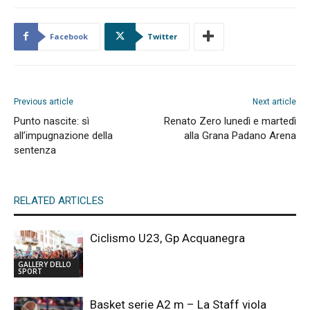
Facebook
Twitter
Previous article
Next article
Punto nascite: sì
Renato Zero lunedì e martedì
all’impugnazione della
alla Grana Padano Arena
sentenza
RELATED ARTICLES
Ciclismo U23, Gp Acquanegra
GALLERY DELLO
SPORT
Basket serie A2 m – La Staff viola