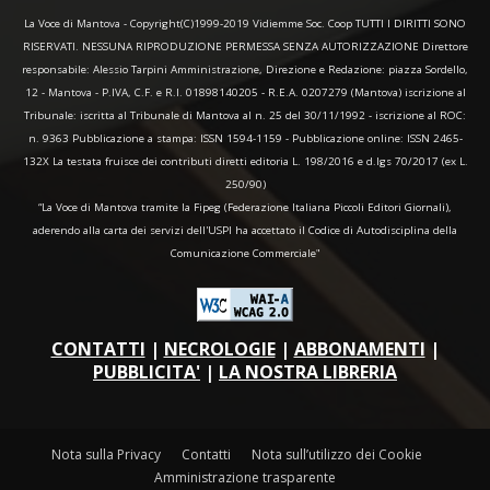
La Voce di Mantova - Copyright(C)1999-2019 Vidiemme Soc. Coop TUTTI I DIRITTI SONO
RISERVATI. NESSUNA RIPRODUZIONE PERMESSA SENZA AUTORIZZAZIONE Direttore
responsabile: Alessio Tarpini Amministrazione, Direzione e Redazione: piazza Sordello,
12 - Mantova - P.IVA, C.F. e R.I. 01898140205 - R.E.A. 0207279 (Mantova) iscrizione al
Tribunale: iscritta al Tribunale di Mantova al n. 25 del 30/11/1992 - iscrizione al ROC:
n. 9363 Pubblicazione a stampa: ISSN 1594-1159 - Pubblicazione online: ISSN 2465-
132X La testata fruisce dei contributi diretti editoria L. 198/2016 e d.lgs 70/2017 (ex L.
250/90)
“La Voce di Mantova tramite la Fipeg (Federazione Italiana Piccoli Editori Giornali),
aderendo alla carta dei servizi dell'USPI ha accettato il Codice di Autodisciplina della
Comunicazione Commerciale"
CONTATTI
|
NECROLOGIE
|
ABBONAMENTI
|
PUBBLICITA'
|
LA NOSTRA LIBRERIA
Nota sulla Privacy
Contatti
Nota sull’utilizzo dei Cookie
Amministrazione trasparente