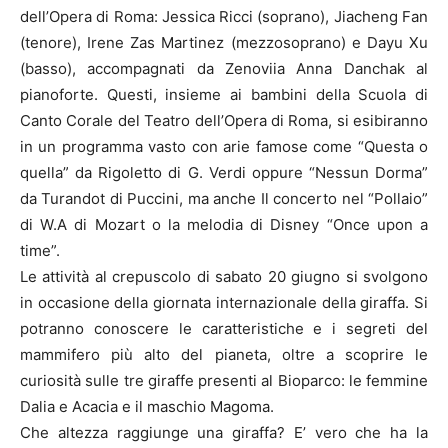
dell’Opera di Roma: Jessica Ricci (soprano), Jiacheng Fan
(tenore), Irene Zas Martinez (mezzosoprano) e Dayu Xu
(basso), accompagnati da Zenoviia Anna Danchak al
pianoforte. Questi, insieme ai bambini della Scuola di
Canto Corale del Teatro dell’Opera di Roma, si esibiranno
in un programma vasto con arie famose come “Questa o
quella” da Rigoletto di G. Verdi oppure “Nessun Dorma”
da Turandot di Puccini, ma anche Il concerto nel “Pollaio”
di W.A di Mozart o la melodia di Disney “Once upon a
time”.
Le attività al crepuscolo di sabato 20 giugno si svolgono
in occasione della giornata internazionale della giraffa. Si
potranno conoscere le caratteristiche e i segreti del
mammifero più alto del pianeta, oltre a scoprire le
curiosità sulle tre giraffe presenti al Bioparco: le femmine
Dalia e Acacia e il maschio Magoma.
Che altezza raggiunge una giraffa? E’ vero che ha la