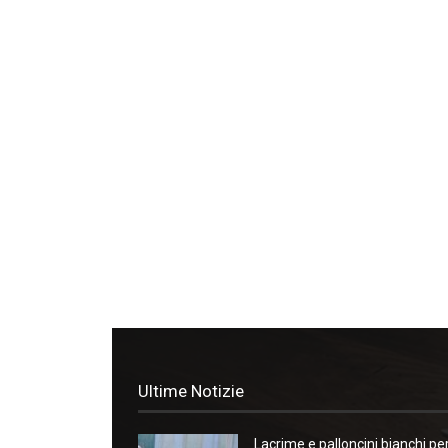
Ultime Notizie
Lacrime e palloncini bianchi pe