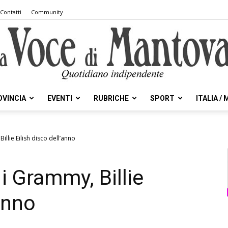
Contatti
Community
OVINCIA
EVENTI
RUBRICHE
SPORT
ITALIA /
la
llie Eilish disco dell’anno
 Grammy, Billie
Voce
’anno