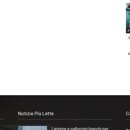
P
S
s
Notizie Più Lette
C
r
Lacrime e palloncini bianchi per