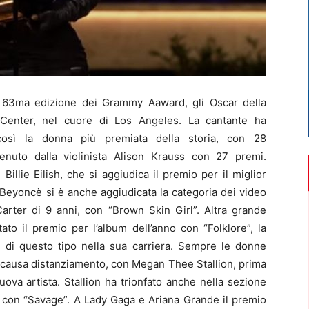
63ma edizione dei Grammy Aaward, gli Oscar della
 Center, nel cuore di Los Angeles. La cantante ha
così la donna più premiata della storia, con 28
enuto dalla violinista Alison Krauss con 27 premi.
llie Eilish, che si aggiudica il premio per il miglior
 Beyoncè si è anche aggiudicata la categoria dei video
 Carter di 9 anni, con “Brown Skin Girl”. Altra grande
ato il premio per l’album dell’anno con “Folklore”, la
ie di questo tipo nella sua carriera. Sempre le donne
e causa distanziamento, con Megan Thee Stallion, prima
va artista. Stallion ha trionfato anche nella sezione
 con “Savage”. A Lady Gaga e Ariana Grande il premio