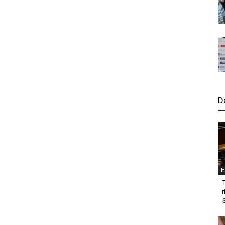
D
I
r