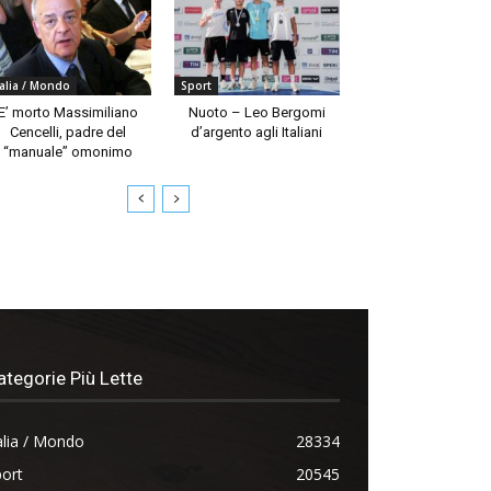
talia / Mondo
Sport
E’ morto Massimiliano
Nuoto – Leo Bergomi
Cencelli, padre del
d’argento agli Italiani
“manuale” omonimo
ategorie Più Lette
alia / Mondo
28334
ort
20545