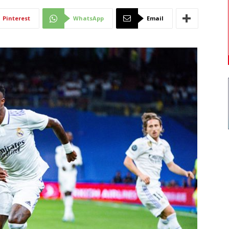
Di
Pinterest
WhatsApp
Email
Mantova