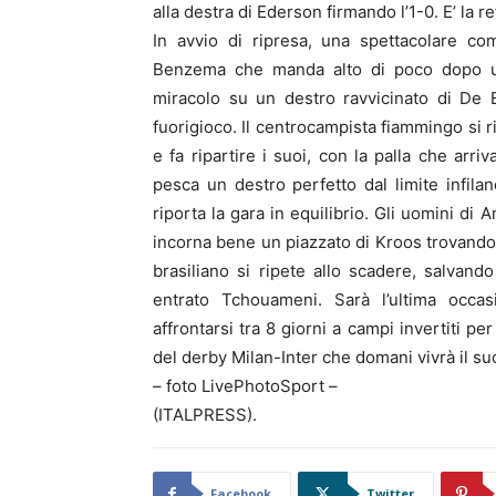
alla destra di Ederson firmando l’1-0. E’ la 
In avvio di ripresa, una spettacolare co
Benzema che manda alto di poco dopo un
miracolo su un destro ravvicinato di De B
fuorigioco. Il centrocampista fiammingo si r
e fa ripartire i suoi, con la palla che ar
pesca un destro perfetto dal limite infilan
riporta la gara in equilibrio. Gli uomini d
incorna bene un piazzato di Kroos trovando p
brasiliano si ripete allo scadere, salvan
entrato Tchouameni. Sarà l’ultima occa
affrontarsi tra 8 giorni a campi invertiti per
del derby Milan-Inter che domani vivrà il su
– foto LivePhotoSport –
(ITALPRESS).
Facebook
Twitter