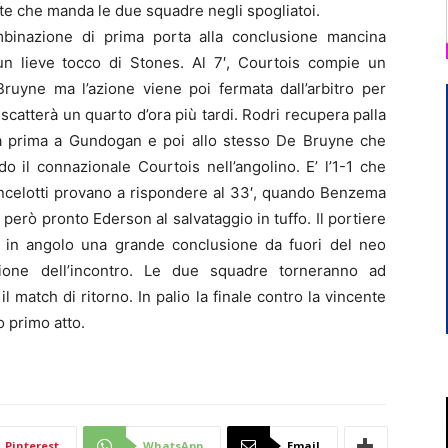
rete che manda le due squadre negli spogliatoi.
mbinazione di prima porta alla conclusione mancina
 lieve tocco di Stones. Al 7′, Courtois compie un
ruyne ma l’azione viene poi fermata dall’arbitro per
iscatterà un quarto d’ora più tardi. Rodri recupera palla
riva prima a Gundogan e poi allo stesso De Bruyne che
do il connazionale Courtois nell’angolino. E’ l’1-1 che
i Ancelotti provano a rispondere al 33′, quando Benzema
erò pronto Ederson al salvataggio in tuffo. Il portiere
do in angolo una grande conclusione da fuori del neo
sione dell’incontro. Le due squadre torneranno ad
 il match di ritorno. In palio la finale contro la vincente
o primo atto.
Pinterest
WhatsApp
Email