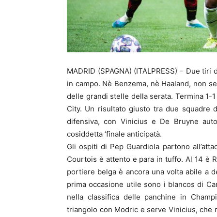
MADRID (SPAGNA) (ITALPRESS) – Due tiri dall
in campo. Nè Benzema, nè Haaland, non se
delle grandi stelle della serata. Termina 1-
City. Un risultato giusto tra due squadre d
difensiva, con Vinicius e De Bruyne aut
cosiddetta ‘finale anticipatà.
Gli ospiti di Pep Guardiola partono all’atta
Courtois è attento e para in tuffo. Al 14 è R
portiere belga è ancora una volta abile a de
prima occasione utile sono i blancos di Ca
nella classifica delle panchine in Cham
triangolo con Modric e serve Vinicius, che r