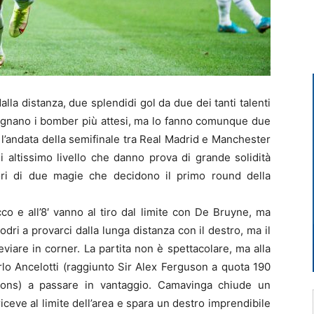
a distanza, due splendidi gol da due dei tanti talenti
gnano i bomber più attesi, ma lo fanno comunque due
1 l’andata della semifinale tra Real Madrid e Manchester
i altissimo livello che danno prova di grande solidità
ori di due magie che decidono il primo round della
cco e all’8′ vanno al tiro dal limite con De Bruyne, ma
odri a provarci dalla lunga distanza con il destro, ma il
viare in corner. La partita non è spettacolare, ma alla
rlo Ancelotti (raggiunto Sir Alex Ferguson a quota 190
pions) a passare in vantaggio. Camavinga chiude un
iceve al limite dell’area e spara un destro imprendibile