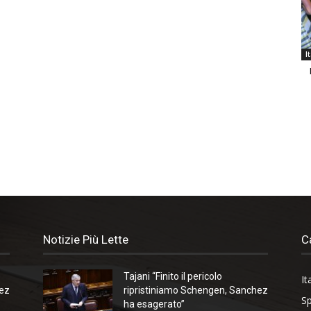
I
Notizie Più Lette
C
Tajani “Finito il pericolo
It
hez
ripristiniamo Schengen, Sanchez
Sp
ha esagerato”