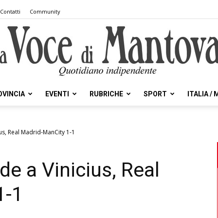
Contatti
Community
OVINCIA
EVENTI
RUBRICHE
SPORT
ITALIA /
la
us, Real Madrid-ManCity 1-1
e a Vinicius, Real
Voce
1-1