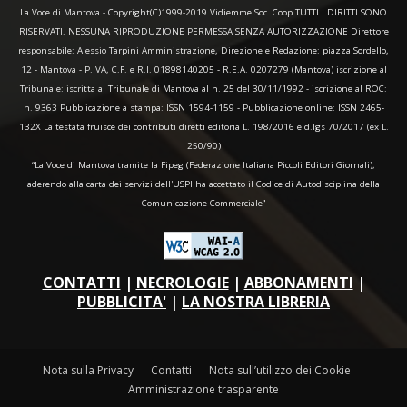
La Voce di Mantova - Copyright(C)1999-2019 Vidiemme Soc. Coop TUTTI I DIRITTI SONO
RISERVATI. NESSUNA RIPRODUZIONE PERMESSA SENZA AUTORIZZAZIONE Direttore
responsabile: Alessio Tarpini Amministrazione, Direzione e Redazione: piazza Sordello,
12 - Mantova - P.IVA, C.F. e R.I. 01898140205 - R.E.A. 0207279 (Mantova) iscrizione al
Tribunale: iscritta al Tribunale di Mantova al n. 25 del 30/11/1992 - iscrizione al ROC:
n. 9363 Pubblicazione a stampa: ISSN 1594-1159 - Pubblicazione online: ISSN 2465-
132X La testata fruisce dei contributi diretti editoria L. 198/2016 e d.lgs 70/2017 (ex L.
250/90)
“La Voce di Mantova tramite la Fipeg (Federazione Italiana Piccoli Editori Giornali),
aderendo alla carta dei servizi dell'USPI ha accettato il Codice di Autodisciplina della
Comunicazione Commerciale"
CONTATTI
|
NECROLOGIE
|
ABBONAMENTI
|
PUBBLICITA'
|
LA NOSTRA LIBRERIA
Nota sulla Privacy
Contatti
Nota sull’utilizzo dei Cookie
Amministrazione trasparente