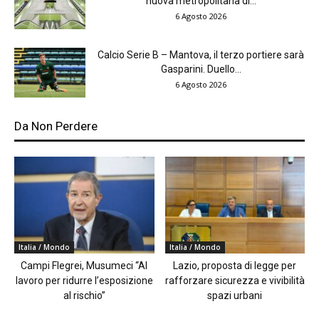
nuova metropolitana di...
6 Agosto 2026
Calcio Serie B – Mantova, il terzo portiere sarà
Gasparini. Duello...
6 Agosto 2026
Da Non Perdere
Italia / Mondo
Italia / Mondo
Campi Flegrei, Musumeci “Al
Lazio, proposta di legge per
lavoro per ridurre l’esposizione
rafforzare sicurezza e vivibilità
al rischio”
spazi urbani