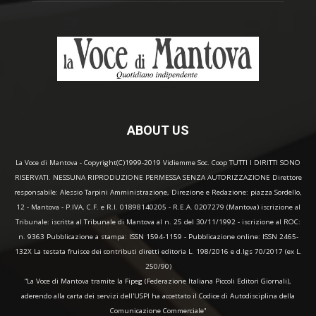
ABOUT US
La Voce di Mantova - Copyright(C)1999-2019 Vidiemme Soc. Coop TUTTI I DIRITTI SONO
RISERVATI. NESSUNA RIPRODUZIONE PERMESSA SENZA AUTORIZZAZIONE Direttore
responsabile: Alessio Tarpini Amministrazione, Direzione e Redazione: piazza Sordello,
12 - Mantova - P.IVA, C.F. e R.I. 01898140205 - R.E.A. 0207279 (Mantova) iscrizione al
Tribunale: iscritta al Tribunale di Mantova al n. 25 del 30/11/1992 - iscrizione al ROC:
n. 9363 Pubblicazione a stampa: ISSN 1594-1159 - Pubblicazione online: ISSN 2465-
132X La testata fruisce dei contributi diretti editoria L. 198/2016 e d.lgs 70/2017 (ex L.
250/90)
“La Voce di Mantova tramite la Fipeg (Federazione Italiana Piccoli Editori Giornali),
aderendo alla carta dei servizi dell'USPI ha accettato il Codice di Autodisciplina della
Comunicazione Commerciale"