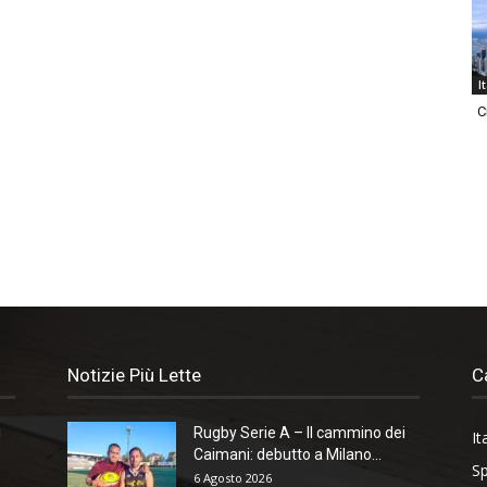
I
C
Notizie Più Lette
C
i
Rugby Serie A – Il cammino dei
It
Caimani: debutto a Milano...
Sp
6 Agosto 2026