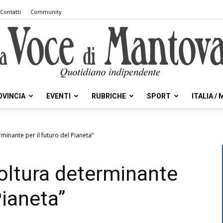
Contatti
Community
OVINCIA
EVENTI
RUBRICHE
SPORT
ITALIA /
la
rminante per il futuro del Pianeta”
coltura determinante
Voce
Pianeta”