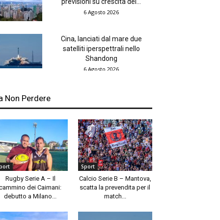
previsioni su crescita del...
6 Agosto 2026
Cina, lanciati dal mare due
satelliti iperspettrali nello
Shandong
6 Agosto 2026
a Non Perdere
port
Sport
Rugby Serie A – Il
Calcio Serie B – Mantova,
cammino dei Caimani:
scatta la prevendita per il
debutto a Milano...
match...