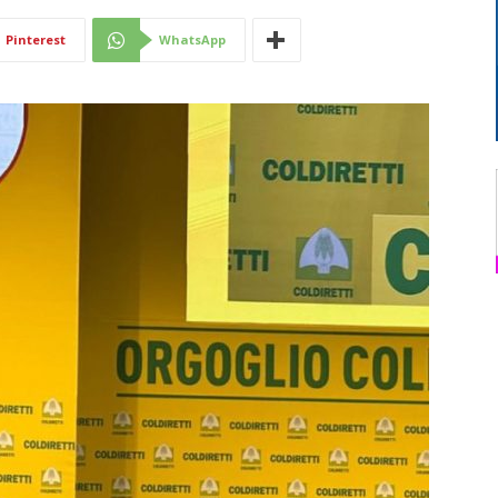
Di
Pinterest
WhatsApp
Mantova