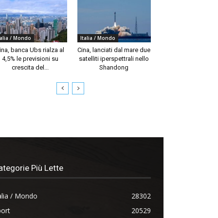
talia / Mondo
Italia / Mondo
ina, banca Ubs rialza al
Cina, lanciati dal mare due
4,5% le previsioni su
satelliti iperspettrali nello
crescita del...
Shandong
ategorie Più Lette
alia / Mondo
28302
ort
20529