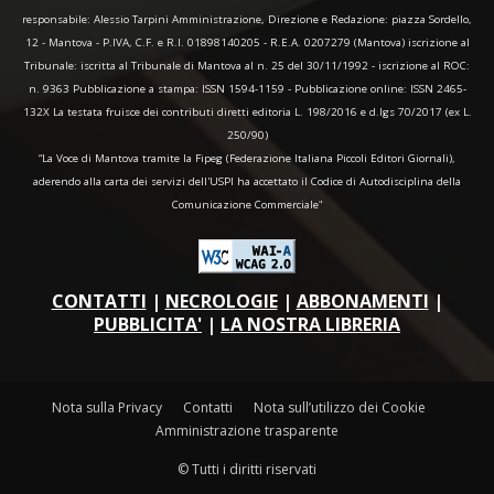
responsabile: Alessio Tarpini Amministrazione, Direzione e Redazione: piazza Sordello,
12 - Mantova - P.IVA, C.F. e R.I. 01898140205 - R.E.A. 0207279 (Mantova) iscrizione al
Tribunale: iscritta al Tribunale di Mantova al n. 25 del 30/11/1992 - iscrizione al ROC:
n. 9363 Pubblicazione a stampa: ISSN 1594-1159 - Pubblicazione online: ISSN 2465-
132X La testata fruisce dei contributi diretti editoria L. 198/2016 e d.lgs 70/2017 (ex L.
250/90)
“La Voce di Mantova tramite la Fipeg (Federazione Italiana Piccoli Editori Giornali),
aderendo alla carta dei servizi dell'USPI ha accettato il Codice di Autodisciplina della
Comunicazione Commerciale"
CONTATTI
|
NECROLOGIE
|
ABBONAMENTI
|
PUBBLICITA'
|
LA NOSTRA LIBRERIA
Nota sulla Privacy
Contatti
Nota sull’utilizzo dei Cookie
Amministrazione trasparente
© Tutti i diritti riservati