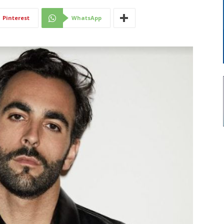
Di
Pinterest
WhatsApp
Mantova