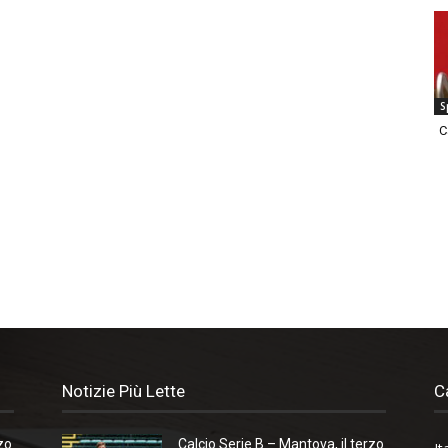
S
C
Notizie Più Lette
C
zo
Calcio Serie B – Mantova, il terzo