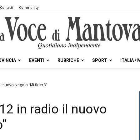
Contatti
Community
OVINCIA
EVENTI
RUBRICHE
SPORT
ITALIA /
la
il nuovo singolo “Mi fiderò”
2 in radio il nuovo
Voce
ò”