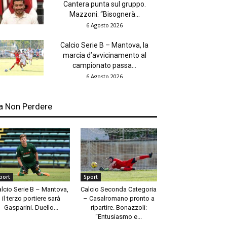
Cantera punta sul gruppo.
Mazzoni: “Bisognerà...
6 Agosto 2026
Calcio Serie B – Mantova, la
marcia d’avvicinamento al
campionato passa...
6 Agosto 2026
a Non Perdere
port
Sport
alcio Serie B – Mantova,
Calcio Seconda Categoria
il terzo portiere sarà
– Casalromano pronto a
Gasparini. Duello...
ripartire. Bonazzoli:
“Entusiasmo e...