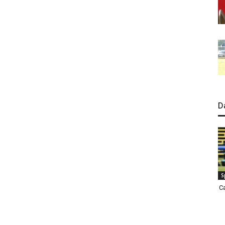
D
S
C