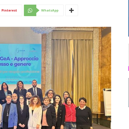
Di
Pinterest
WhatsApp
Mantova