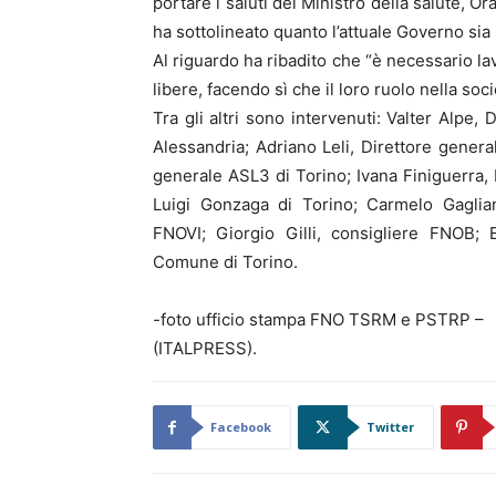
portare i saluti del Ministro della salute, 
ha sottolineato quanto l’attuale Governo sia 
Al riguardo ha ribadito che “è necessario l
libere, facendo sì che il loro ruolo nella so
Tra gli altri sono intervenuti: Valter Alpe,
Alessandria; Adriano Leli, Direttore genera
generale ASL3 di Torino; Ivana Finiguerra,
Luigi Gonzaga di Torino; Carmelo Gaglian
FNOVI; Giorgio Gilli, consigliere FNOB; 
Comune di Torino.
-foto ufficio stampa FNO TSRM e PSTRP –
(ITALPRESS).
Facebook
Twitter