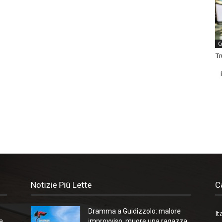
C
Tr
Notizie Più Lette
C
Dramma a Guidizzolo: malore
It
a
improvviso, muore una ragazza