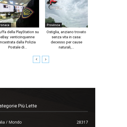
ronaca
Provincia
uffa della PlayStation su
Ostiglia, anziano trovato
eBay: venticinquenne
senza vita in casa:
incastrata dalla Polizia
decesso per cause
Postale di...
naturali,...
ategorie Più Lette
alia / Mondo
28317