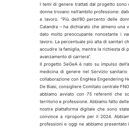
I temi di genere trattati dal progetto sono 
donne trovano nell’ambito professione: dalle 
e lavoro. “Più dell’80 percento delle do
Calandra – ha dichiarato che almeno una vo
dato molto preoccupante nonostante i var
lavoro. La percentuale più alta di sanitari
accudire la famiglia, mentre la richiesta di
avanzamento di carriera”.
Il progetto SeGeA è nato su impulso dell’a
medicina di genere nel Servizio sanitari
collaborazione con EngHea Engendering Heal
De Biasi, consigliere Comitato centrale FNO
abbiamo avviato con 75 referenti che son
territorio e professione. Abbiamo fatto delle
nostra piattaforma digitale che sono state
convince a riproporle per il 2024. Abbia
professioni e oggi ne abbiamo presentato i r