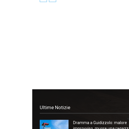
Ultime Notizie
Dramma a Guidizzolo: malore
improvviso, muore una ragazz