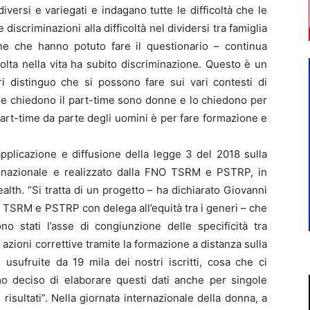
diversi e variegati e indagano tutte le difficoltà che le
discriminazioni alla difficoltà nel dividersi tra famiglia
nne che hanno potuto fare il questionario – continua
lta nella vita ha subito discriminazione. Questo è un
i distinguo che si possono fare sui vari contesti di
 che chiedono il part-time sono donne e lo chiedono per
 part-time da parte degli uomini è per fare formazione e
pplicazione e diffusione della legge 3 del 2018 sulla
o nazionale e realizzato dalla FNO TSRM e PSTRP, in
th. “Si tratta di un progetto – ha dichiarato Giovanni
 TSRM e PSTRP con delega all’equità tra i generi – che
o stati l’asse di congiunzione delle specificità tra
 azioni correttive tramite la formazione a distanza sulla
 usufruite da 19 mila dei nostri iscritti, cosa che ci
mo deciso di elaborare questi dati anche per singole
isultati”. Nella giornata internazionale della donna, a