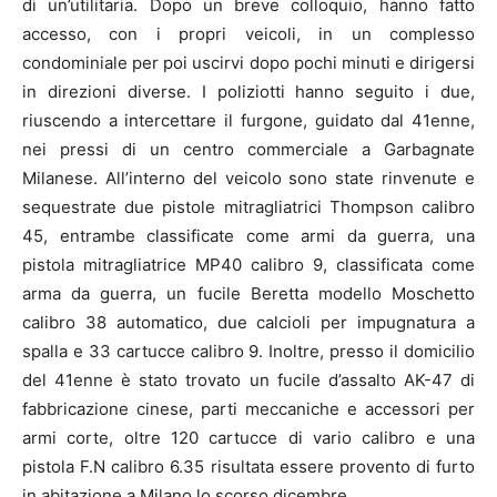
di un’utilitaria. Dopo un breve colloquio, hanno fatto
accesso, con i propri veicoli, in un complesso
condominiale per poi uscirvi dopo pochi minuti e dirigersi
in direzioni diverse. I poliziotti hanno seguito i due,
riuscendo a intercettare il furgone, guidato dal 41enne,
nei pressi di un centro commerciale a Garbagnate
Milanese. All’interno del veicolo sono state rinvenute e
sequestrate due pistole mitragliatrici Thompson calibro
45, entrambe classificate come armi da guerra, una
pistola mitragliatrice MP40 calibro 9, classificata come
arma da guerra, un fucile Beretta modello Moschetto
calibro 38 automatico, due calcioli per impugnatura a
spalla e 33 cartucce calibro 9. Inoltre, presso il domicilio
del 41enne è stato trovato un fucile d’assalto AK-47 di
fabbricazione cinese, parti meccaniche e accessori per
armi corte, oltre 120 cartucce di vario calibro e una
pistola F.N calibro 6.35 risultata essere provento di furto
in abitazione a Milano lo scorso dicembre.