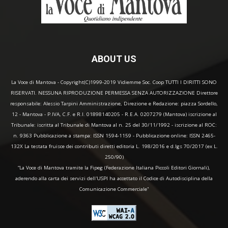
ABOUT US
La Voce di Mantova - Copyright(C)1999-2019 Vidiemme Soc. Coop TUTTI I DIRITTI SONO
RISERVATI. NESSUNA RIPRODUZIONE PERMESSA SENZA AUTORIZZAZIONE Direttore
responsabile: Alessio Tarpini Amministrazione, Direzione e Redazione: piazza Sordello,
12 - Mantova - P.IVA, C.F. e R.I. 01898140205 - R.E.A. 0207279 (Mantova) iscrizione al
Tribunale: iscritta al Tribunale di Mantova al n. 25 del 30/11/1992 - iscrizione al ROC:
n. 9363 Pubblicazione a stampa: ISSN 1594-1159 - Pubblicazione online: ISSN 2465-
132X La testata fruisce dei contributi diretti editoria L. 198/2016 e d.lgs 70/2017 (ex L.
250/90)
“La Voce di Mantova tramite la Fipeg (Federazione Italiana Piccoli Editori Giornali),
aderendo alla carta dei servizi dell'USPI ha accettato il Codice di Autodisciplina della
Comunicazione Commerciale"