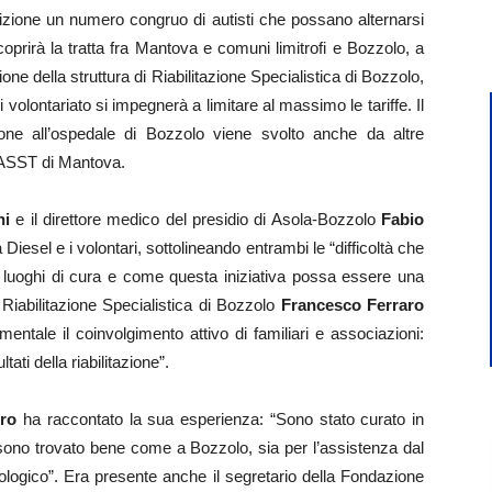
sizione un numero congruo di autisti che possano alternarsi
oprirà la tratta fra Mantova e comuni limitrofi e Bozzolo, a
one della struttura di Riabilitazione Specialistica di Bozzolo,
i volontariato si impegnerà a limitare al massimo le tariffe. Il
azione all’ospedale di Bozzolo viene svolto anche da altre
 ASST di Mantova.
ni
e il direttore medico del presidio di Asola-Bozzolo
Fabio
 Diesel e i volontari, sottolineando entrambi le “difficoltà che
i luoghi di cura e come questa iniziativa possa essere una
di Riabilitazione Specialistica di Bozzolo
Francesco Ferraro
ntale il coinvolgimento attivo di familiari e associazioni:
ti della riabilitazione”.
ro
ha raccontato la sua esperienza: “Sono stato curato in
 sono trovato bene come a Bozzolo, sia per l’assistenza dal
cologico”. Era presente anche il segretario della Fondazione