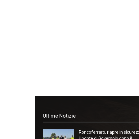
Ultime Notizie
Roncoferraro, riapre in sicure
il ponte di Governolo dopo il