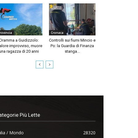
rovincia
Cronaca
Dramma a Guidizzolo:
Controlli sui fiumi Mincio e
lore improvviso, muore
Po: la Guardia di Finanza
una ragazza di 20 anni
stanga...
ategorie Più Lette
alia / Mondo
28320