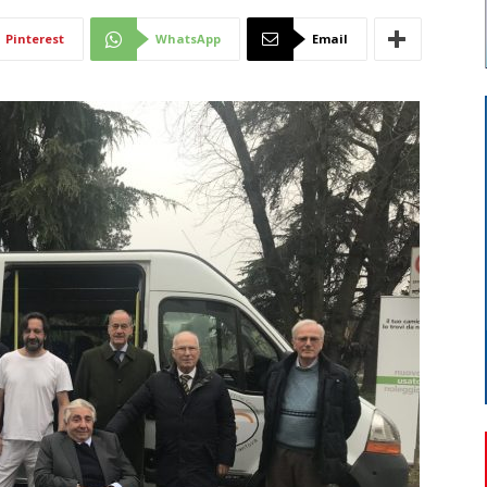
Di
Pinterest
WhatsApp
Email
Mantova