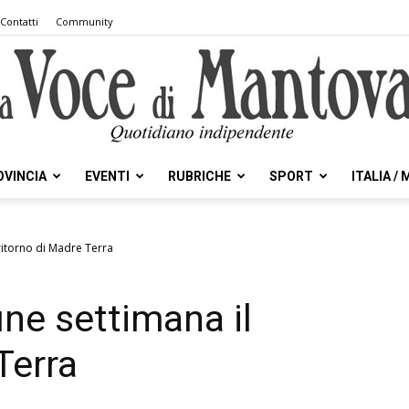
Contatti
Community
OVINCIA
EVENTI
RUBRICHE
SPORT
ITALIA /
la
 ritorno di Madre Terra
fine settimana il
Voce
Terra