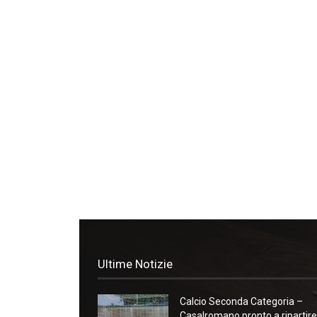
Ultime Notizie
Calcio Seconda Categoria –
Casalromano pronto a ripartire