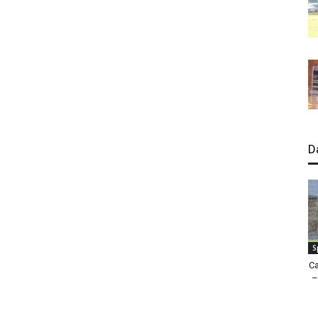
D
S
Ca
–