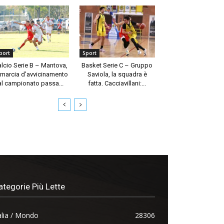
port
Sport
alcio Serie B – Mantova,
Basket Serie C – Gruppo
 marcia d’avvicinamento
Saviola, la squadra è
al campionato passa...
fatta. Cacciavillani:...
ategorie Più Lette
alia / Mondo
28306