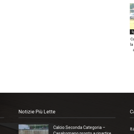
S
C
la
Notizie Più Lette
C
Calcio Seconda Categoria –
It
.
Casalromano pronto a ripartire.