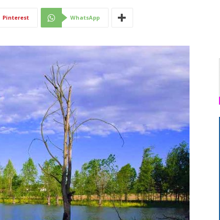
Di
Pinterest
WhatsApp
Mantova