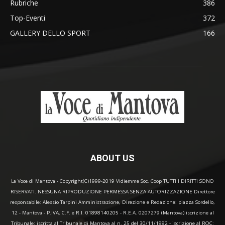
Rubriche
386
Top-Eventi
372
GALLERY DELLO SPORT
166
ABOUT US
La Voce di Mantova - Copyright(C)1999-2019 Vidiemme Soc. Coop TUTTI I DIRITTI SONO
RISERVATI. NESSUNA RIPRODUZIONE PERMESSA SENZA AUTORIZZAZIONE Direttore
responsabile: Alessio Tarpini Amministrazione, Direzione e Redazione: piazza Sordello,
12 - Mantova - P.IVA, C.F. e R.I. 01898140205 - R.E.A. 0207279 (Mantova) iscrizione al
Tribunale: iscritta al Tribunale di Mantova al n. 25 del 30/11/1992 - iscrizione al ROC: